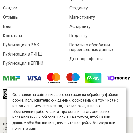
Скидки
Студенту
Отзывы
Магистранту
Блог
Аспиранту
Контакты
Педагогу
Публикация в ВАК
Политика обработки
персональных данных
Публикация в РИНЦ
Договор оферты
Публикация в ЕГПНИ
© Sibac.info 2026. Все права защищены.
Это
Оставаясь на сайте, вы даете согласие на обработку файлов
произведение доступно по
лицензии Creative
cookie, пользовательских данных, собираемых, в том числе с
Commons «Attribution» («Атрибуция») 4.0
Непортированная
.
использованием сервиса Яндекс.Метрика, в целях
Карта сайта
обеспечения работы сайта, проведения статистических
исследований и обзоров. Если вы не хотите, чтобы ваши
данные обрабатывались, измените настройки браузера или
Научный журнал «Студенческий» (ISSN 2541-9412). Издатель — ООО
покиньте сайт.
«СибАК» (ИНН 5402054157). Размещается в Научной электронной