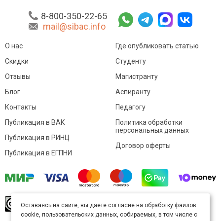
8-800-350-22-65
mail@sibac.info
О нас
Где опубликовать статью
Скидки
Студенту
Отзывы
Магистранту
Блог
Аспиранту
Контакты
Педагогу
Публикация в ВАК
Политика обработки
персональных данных
Публикация в РИНЦ
Договор оферты
Публикация в ЕГПНИ
© Sibac.info 2026. Все права защищены.
Это
Оставаясь на сайте, вы даете согласие на обработку файлов
произведение доступно по
лицензии Creative
cookie, пользовательских данных, собираемых, в том числе с
Commons «Attribution» («Атрибуция») 4.0