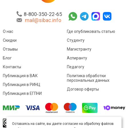
8-800-350-22-65
mail@sibac.info
О нас
Где опубликовать статью
Скидки
Студенту
Отзывы
Магистранту
Блог
Аспиранту
Контакты
Педагогу
Публикация в ВАК
Политика обработки
персональных данных
Публикация в РИНЦ
Договор оферты
Публикация в ЕГПНИ
© Sibac.info 2026. Все права защищены.
Это
Оставаясь на сайте, вы даете согласие на обработку файлов
произведение доступно по
лицензии Creative