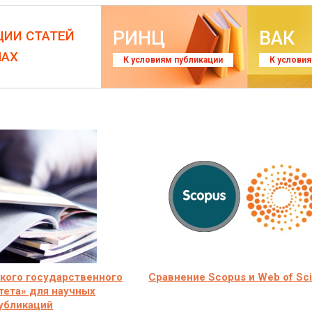
РИНЦ
ВАК
ЦИИ СТАТЕЙ
ЛАХ
К условиям публикации
К услови
кого государственного
Сравнение Scopus и Web of Sc
тета» для научных
убликаций