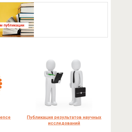
ям публикации
ience
Публикация результатов научных
исследований