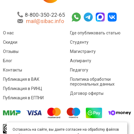
8-800-350-22-65
mail@sibac.info
О нас
Где опубликовать статью
Скидки
Студенту
Отзывы
Магистранту
Блог
Аспиранту
Контакты
Педагогу
Публикация в ВАК
Политика обработки
персональных данных
Публикация в РИНЦ
Договор оферты
Публикация в ЕГПНИ
© Sibac.info 2026. Все права защищены.
Это
Оставаясь на сайте, вы даете согласие на обработку файлов
произведение доступно по
лицензии Creative