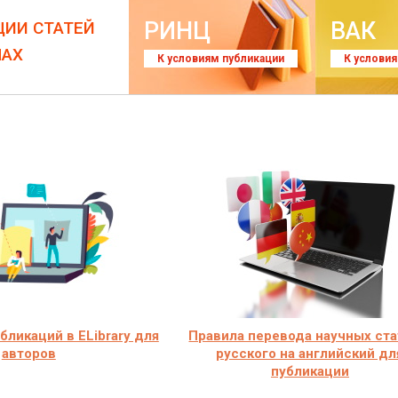
РИНЦ
ВАК
ЦИИ СТАТЕЙ
ЛАХ
К условиям публикации
К услови
ликаций в ELibrary для
Правила перевода научных ста
авторов
русского на английский дл
публикации