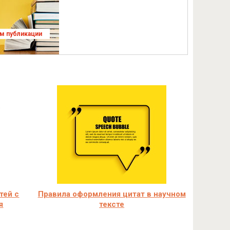
ям публикации
тей с
Правила оформления цитат в научном
я
тексте