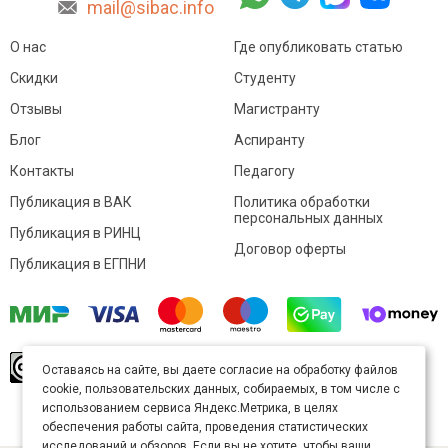
mail@sibac.info
О нас
Где опубликовать статью
Скидки
Студенту
Отзывы
Магистранту
Блог
Аспиранту
Контакты
Педагогу
Публикация в ВАК
Политика обработки
персональных данных
Публикация в РИНЦ
Договор оферты
Публикация в ЕГПНИ
© Sibac.info 2026. Все права защищены.
Это
Оставаясь на сайте, вы даете согласие на обработку файлов
произведение доступно по
лицензии Creative
cookie, пользовательских данных, собираемых, в том числе с
Commons «Attribution» («Атрибуция») 4.0
Непортированная
.
использованием сервиса Яндекс.Метрика, в целях
Карта сайта
обеспечения работы сайта, проведения статистических
исследований и обзоров. Если вы не хотите, чтобы ваши