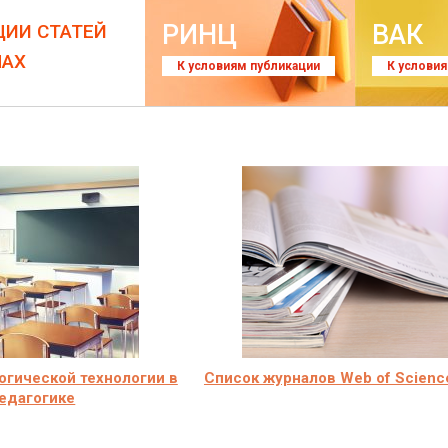
РИНЦ
ВАК
ЦИИ СТАТЕЙ
ЛАХ
К условиям публикации
К услови
огической технологии в
Список журналов Web of Scienc
едагогике