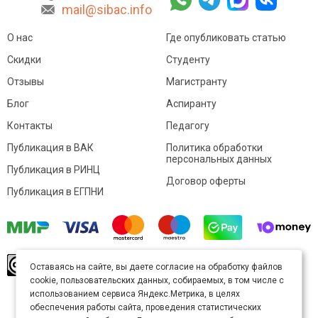
mail@sibac.info
О нас
Где опубликовать статью
Скидки
Студенту
Отзывы
Магистранту
Блог
Аспиранту
Контакты
Педагогу
Публикация в ВАК
Политика обработки
персональных данных
Публикация в РИНЦ
Договор оферты
Публикация в ЕГПНИ
© Sibac.info 2026. Все права защищены.
Это
Оставаясь на сайте, вы даете согласие на обработку файлов
произведение доступно по
лицензии Creative
cookie, пользовательских данных, собираемых, в том числе с
Commons «Attribution» («Атрибуция») 4.0
Непортированная
.
использованием сервиса Яндекс.Метрика, в целях
Карта сайта
обеспечения работы сайта, проведения статистических