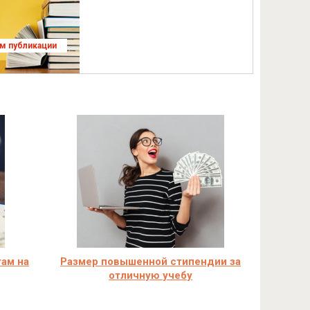
ям публикации
ам на
Размер повышенной стипендии за
отличную учебу