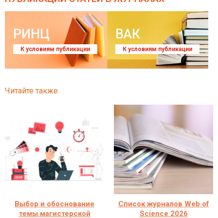
РИНЦ
ВАК
К условиям публикации
К условиям публикации
Читайте также
Выбор и обоснование
Список журналов Web of
темы магистерской
Science 2026