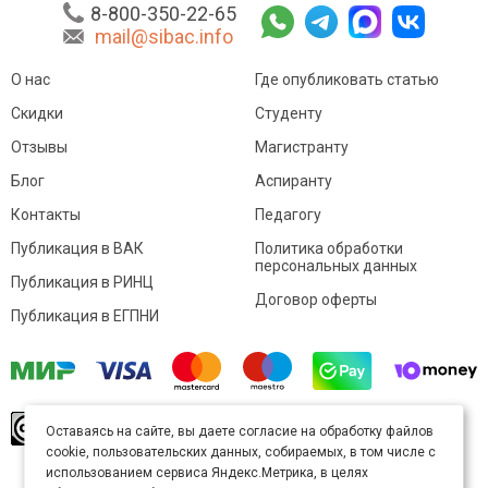
8-800-350-22-65
mail@sibac.info
О нас
Где опубликовать статью
Скидки
Студенту
Отзывы
Магистранту
Блог
Аспиранту
Контакты
Педагогу
Публикация в ВАК
Политика обработки
персональных данных
Публикация в РИНЦ
Договор оферты
Публикация в ЕГПНИ
© Sibac.info 2026. Все права защищены.
Это
Оставаясь на сайте, вы даете согласие на обработку файлов
произведение доступно по
лицензии Creative
cookie, пользовательских данных, собираемых, в том числе с
Commons «Attribution» («Атрибуция») 4.0
Непортированная
.
использованием сервиса Яндекс.Метрика, в целях