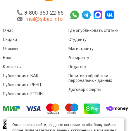
8-800-350-22-65
mail@sibac.info
О нас
Где опубликовать статью
Скидки
Студенту
Отзывы
Магистранту
Блог
Аспиранту
Контакты
Педагогу
Публикация в ВАК
Политика обработки
персональных данных
Публикация в РИНЦ
Договор оферты
Публикация в ЕГПНИ
© Sibac.info 2026. Все права защищены.
Это
Оставаясь на сайте, вы даете согласие на обработку файлов
произведение доступно по
лицензии Creative
cookie, пользовательских данных, собираемых, в том числе с