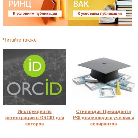
РИНЦ
ВАК
К условиям публикации
К условиям публикации
Читайте также
Инструкция по
Стипендия Президента
регистрации в ORCID для
РФ для молодых ученых и
авторов
аспирантов