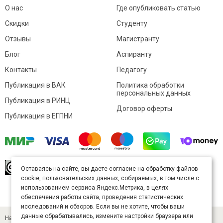
О нас
Где опубликовать статью
Скидки
Студенту
Отзывы
Магистранту
Блог
Аспиранту
Контакты
Педагогу
Публикация в ВАК
Политика обработки
персональных данных
Публикация в РИНЦ
Договор оферты
Публикация в ЕГПНИ
© Sibac.info 2026. Все права защищены.
Это
Оставаясь на сайте, вы даете согласие на обработку файлов
произведение доступно по
лицензии Creative
cookie, пользовательских данных, собираемых, в том числе с
Commons «Attribution» («Атрибуция») 4.0
Непортированная
.
использованием сервиса Яндекс.Метрика, в целях
Карта сайта
обеспечения работы сайта, проведения статистических
исследований и обзоров. Если вы не хотите, чтобы ваши
данные обрабатывались, измените настройки браузера или
Научный журнал «Студенческий» (ISSN 2541-9412). Издатель — ООО