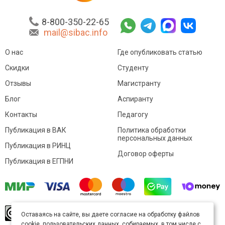
8-800-350-22-65
mail@sibac.info
О нас
Где опубликовать статью
Скидки
Студенту
Отзывы
Магистранту
Блог
Аспиранту
Контакты
Педагогу
Публикация в ВАК
Политика обработки
персональных данных
Публикация в РИНЦ
Договор оферты
Публикация в ЕГПНИ
© Sibac.info 2026. Все права защищены.
Это
Оставаясь на сайте, вы даете согласие на обработку файлов
произведение доступно по
лицензии Creative
cookie, пользовательских данных, собираемых, в том числе с