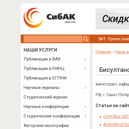
Search this site
Прием заяв
НАШИ УСЛУГИ
Главная
Наши а
Публикации в ВАК
Публикации в РИНЦ
Бисултан
Публикация в ЕГПНИ
магистрант, кафе
Научные журналы
РФ, г. Санкт-Пете
Студенческий журнал
Статьи на сайт
Научные конференции
Студенческие конференции
ОСНОВЫ СИС
АНАЛИЗ И О
Авторские монографии