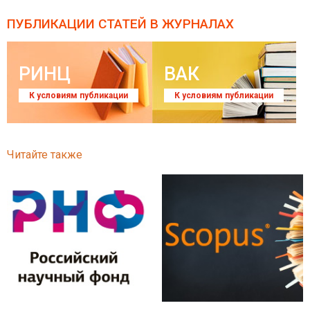
ПУБЛИКАЦИИ СТАТЕЙ
В ЖУРНАЛАХ
РИНЦ
ВАК
К условиям публикации
К условиям публикации
Читайте также