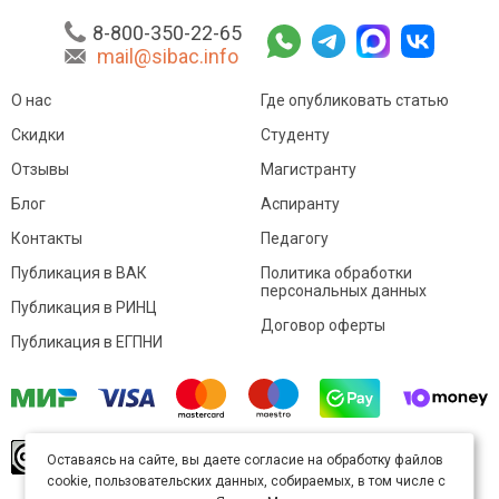
8-800-350-22-65
mail@sibac.info
О нас
Где опубликовать статью
Скидки
Студенту
Отзывы
Магистранту
Блог
Аспиранту
Контакты
Педагогу
Публикация в ВАК
Политика обработки
персональных данных
Публикация в РИНЦ
Договор оферты
Публикация в ЕГПНИ
© Sibac.info 2026. Все права защищены.
Это
Оставаясь на сайте, вы даете согласие на обработку файлов
произведение доступно по
лицензии Creative
cookie, пользовательских данных, собираемых, в том числе с
Commons «Attribution» («Атрибуция») 4.0