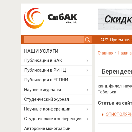
Search this site
Прием заяв
НАШИ УСЛУГИ
Главная
Наши а
Публикации в ВАК
Публикации в РИНЦ
Берендее
Публикация в ЕГПНИ
канд. филол. на
Научные журналы
Тобольск
Студенческий журнал
Статьи на сайт
Научные конференции
ЭПИСТОЛЯРН
Студенческие конференции
Авторские монографии