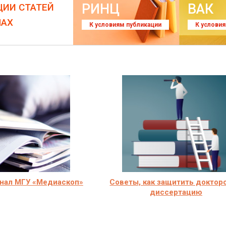
РИНЦ
ВАК
ЦИИ СТАТЕЙ
ЛАХ
К условиям публикации
К услови
нал МГУ «Медиаскоп»
Советы, как защитить доктор
диссертацию