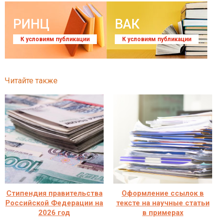
РИНЦ
ВАК
К условиям публикации
К условиям публикации
Читайте также
Стипендия правительства
Оформление ссылок в
Российской Федерации на
тексте на научные статьи
2026 год
в примерах