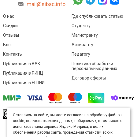
mail@sibac.info
О нас
Где опубликовать статью
Скидки
Студенту
Отзывы
Магистранту
Блог
Аспиранту
Контакты
Педагогу
Публикация в ВАК
Политика обработки
персональных данных
Публикация в РИНЦ
Договор оферты
Публикация в ЕГПНИ
© Sibac.info 2026. Все права защищены.
Это
Оставаясь на сайте, вы даете согласие на обработку файлов
произведение доступно по
лицензии Creative
cookie, пользовательских данных, собираемых, в том числе с
Commons «Attribution» («Атрибуция») 4.0
Непортированная
.
использованием сервиса Яндекс.Метрика, в целях
Карта сайта
обеспечения работы сайта, проведения статистических