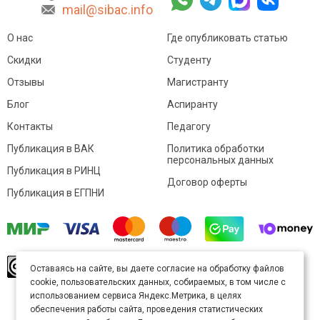
mail@sibac.info
О нас
Где опубликовать статью
Скидки
Студенту
Отзывы
Магистранту
Блог
Аспиранту
Контакты
Педагогу
Публикация в ВАК
Политика обработки
персональных данных
Публикация в РИНЦ
Договор оферты
Публикация в ЕГПНИ
© Sibac.info 2026. Все права защищены.
Это
Оставаясь на сайте, вы даете согласие на обработку файлов
произведение доступно по
лицензии Creative
cookie, пользовательских данных, собираемых, в том числе с
Commons «Attribution» («Атрибуция») 4.0
Непортированная
.
использованием сервиса Яндекс.Метрика, в целях
Карта сайта
обеспечения работы сайта, проведения статистических