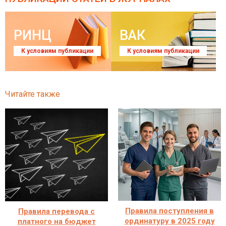
РИНЦ
ВАК
К условиям публикации
К условиям публикации
Читайте также
Правила поступления в
Правила перевода с
ординатуру в 2025 году
платного на бюджет