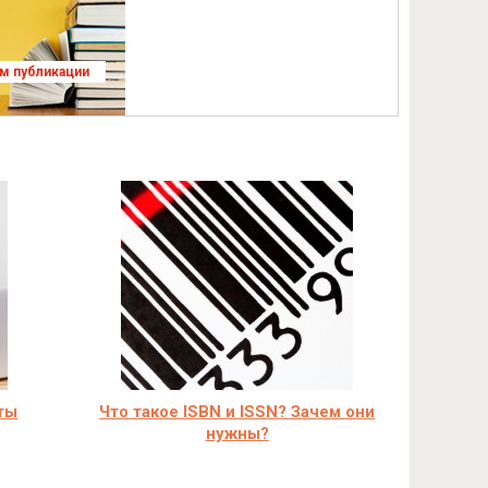
ям публикации
ты
Что такое ISBN и ISSN? Зачем они
нужны?