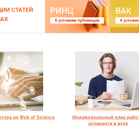
РИНЦ
ВАК
ЦИИ СТАТЕЙ
ЛАХ
К условиям публикации
К услови
втора на Web of Science
Индивидуальный план рабо
аспиранта в вузе