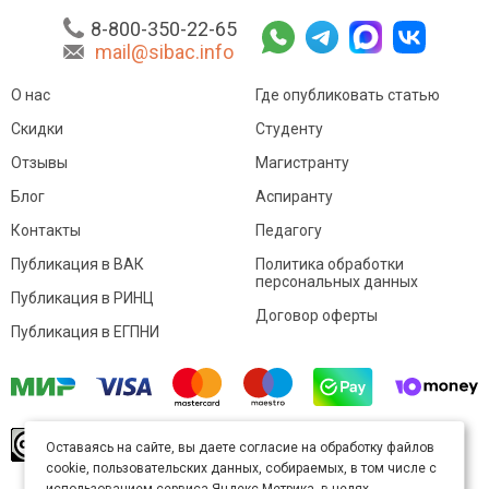
8-800-350-22-65
mail@sibac.info
О нас
Где опубликовать статью
Скидки
Студенту
Отзывы
Магистранту
Блог
Аспиранту
Контакты
Педагогу
Публикация в ВАК
Политика обработки
персональных данных
Публикация в РИНЦ
Договор оферты
Публикация в ЕГПНИ
© Sibac.info 2026. Все права защищены.
Это
Оставаясь на сайте, вы даете согласие на обработку файлов
произведение доступно по
лицензии Creative
cookie, пользовательских данных, собираемых, в том числе с
Commons «Attribution» («Атрибуция») 4.0
Непортированная
.