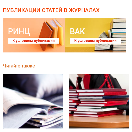
ПУБЛИКАЦИИ СТАТЕЙ
В ЖУРНАЛАХ
РИНЦ
ВАК
К условиям публикации
К условиям публикации
Читайте также