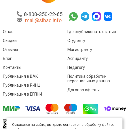
8-800-350-22-65
mail@sibac.info
О нас
Где опубликовать статью
Скидки
Студенту
Отзывы
Магистранту
Блог
Аспиранту
Контакты
Педагогу
Публикация в ВАК
Политика обработки
персональных данных
Публикация в РИНЦ
Договор оферты
Публикация в ЕГПНИ
© Sibac.info 2026. Все права защищены.
Это
Оставаясь на сайте, вы даете согласие на обработку файлов
произведение доступно по
лицензии Creative