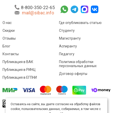
8-800-350-22-65
mail@sibac.info
О нас
Где опубликовать статью
Скидки
Студенту
Отзывы
Магистранту
Блог
Аспиранту
Контакты
Педагогу
Публикация в ВАК
Политика обработки
персональных данных
Публикация в РИНЦ
Договор оферты
Публикация в ЕГПНИ
© Sibac.info 2026. Все права защищены.
Это
Оставаясь на сайте, вы даете согласие на обработку файлов
произведение доступно по
лицензии Creative
cookie, пользовательских данных, собираемых, в том числе с
Commons «Attribution» («Атрибуция») 4.0