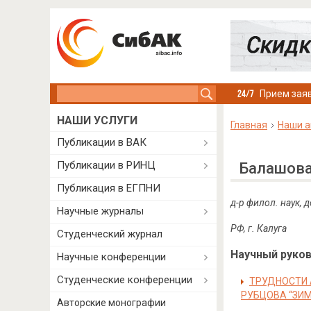
Search this site
Прием заяв
НАШИ УСЛУГИ
Главная
Наши а
Публикации в ВАК
Публикации в РИНЦ
Балашова
Публикация в ЕГПНИ
д-р филол. наук
, 
Научные журналы
РФ, г. Калуга
Студенческий журнал
Научный руково
Научные конференции
Студенческие конференции
ТРУДНОСТИ 
РУБЦОВА “ЗИМ
Авторские монографии