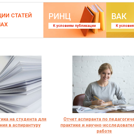
РИНЦ
ВАК
ЦИИ СТАТЕЙ
ЛАХ
К условиям публикации
К услови
ика на студента для
Отчет аспиранта по педагогич
ния в аспирантуру
практике и научно-исследовате
работе