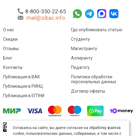
8-800-350-22-65
mail@sibac.info
О нас
Где опубликовать статью
Скидки
Студенту
Отзывы
Магистранту
Блог
Аспиранту
Контакты
Педагогу
Публикация в ВАК
Политика обработки
персональных данных
Публикация в РИНЦ
Договор оферты
Публикация в ЕГПНИ
© Sibac.info 2026. Все права защищены.
Это
Оставаясь на сайте, вы даете согласие на обработку файлов
произведение доступно по
лицензии Creative
cookie, пользовательских данных, собираемых, в том числе с
Commons «Attribution» («Атрибуция») 4.0