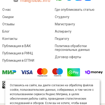
mail@sibac.info
О нас
Где опубликовать статью
Скидки
Студенту
Отзывы
Магистранту
Блог
Аспиранту
Контакты
Педагогу
Публикация в ВАК
Политика обработки
персональных данных
Публикация в РИНЦ
Договор оферты
Публикация в ЕГПНИ
© Sibac.info 2026. Все права защищены.
Это
Оставаясь на сайте, вы даете согласие на обработку файлов
произведение доступно по
лицензии Creative
cookie, пользовательских данных, собираемых, в том числе с
Commons «Attribution» («Атрибуция») 4.0
Непортированная
.
использованием сервиса Яндекс.Метрика, в целях
Карта сайта
обеспечения работы сайта, проведения статистических
исследований и обзоров. Если вы не хотите, чтобы ваши