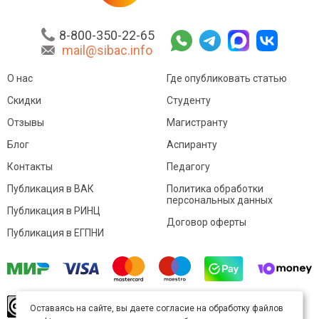
8-800-350-22-65
mail@sibac.info
О нас
Где опубликовать статью
Скидки
Студенту
Отзывы
Магистранту
Блог
Аспиранту
Контакты
Педагогу
Публикация в ВАК
Политика обработки
персональных данных
Публикация в РИНЦ
Договор оферты
Публикация в ЕГПНИ
© Sibac.info 2026. Все права защищены.
Это
Оставаясь на сайте, вы даете согласие на обработку файлов
произведение доступно по
лицензии Creative