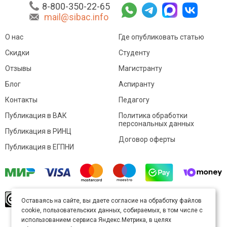
8-800-350-22-65
mail@sibac.info
О нас
Где опубликовать статью
Скидки
Студенту
Отзывы
Магистранту
Блог
Аспиранту
Контакты
Педагогу
Публикация в ВАК
Политика обработки
персональных данных
Публикация в РИНЦ
Договор оферты
Публикация в ЕГПНИ
© Sibac.info 2026. Все права защищены.
Это
Оставаясь на сайте, вы даете согласие на обработку файлов
произведение доступно по
лицензии Creative
cookie, пользовательских данных, собираемых, в том числе с
Commons «Attribution» («Атрибуция») 4.0
Непортированная
.
использованием сервиса Яндекс.Метрика, в целях