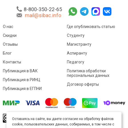
8-800-350-22-65
mail@sibac.info
О нас
Где опубликовать статью
Скидки
Студенту
Отзывы
Магистранту
Блог
Аспиранту
Контакты
Педагогу
Публикация в ВАК
Политика обработки
персональных данных
Публикация в РИНЦ
Договор оферты
Публикация в ЕГПНИ
© Sibac.info 2026. Все права защищены.
Это
Оставаясь на сайте, вы даете согласие на обработку файлов
произведение доступно по
лицензии Creative
cookie, пользовательских данных, собираемых, в том числе с
Commons «Attribution» («Атрибуция») 4.0