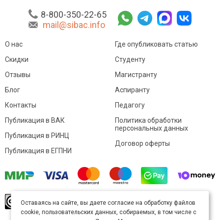
8-800-350-22-65
mail@sibac.info
О нас
Где опубликовать статью
Скидки
Студенту
Отзывы
Магистранту
Блог
Аспиранту
Контакты
Педагогу
Публикация в ВАК
Политика обработки
персональных данных
Публикация в РИНЦ
Договор оферты
Публикация в ЕГПНИ
© Sibac.info 2026. Все права защищены.
Это
Оставаясь на сайте, вы даете согласие на обработку файлов
произведение доступно по
лицензии Creative
cookie, пользовательских данных, собираемых, в том числе с
Commons «Attribution» («Атрибуция») 4.0