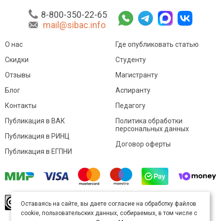
8-800-350-22-65
mail@sibac.info
О нас
Где опубликовать статью
Скидки
Студенту
Отзывы
Магистранту
Блог
Аспиранту
Контакты
Педагогу
Публикация в ВАК
Политика обработки
персональных данных
Публикация в РИНЦ
Договор оферты
Публикация в ЕГПНИ
© Sibac.info 2026. Все права защищены.
Это
Оставаясь на сайте, вы даете согласие на обработку файлов
произведение доступно по
лицензии Creative
cookie, пользовательских данных, собираемых, в том числе с
Commons «Attribution» («Атрибуция») 4.0