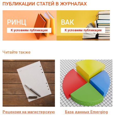
ПУБЛИКАЦИИ СТАТЕЙ
В ЖУРНАЛАХ
РИНЦ
ВАК
К условиям публикации
К условиям публикации
Читайте также
Рецензия на магистерскую
База данных Emerging