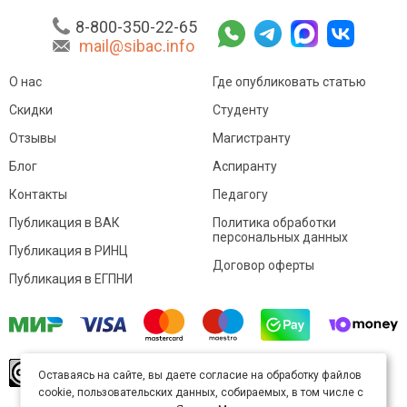
8-800-350-22-65
mail@sibac.info
О нас
Где опубликовать статью
Скидки
Студенту
Отзывы
Магистранту
Блог
Аспиранту
Контакты
Педагогу
Публикация в ВАК
Политика обработки
персональных данных
Публикация в РИНЦ
Договор оферты
Публикация в ЕГПНИ
© Sibac.info 2026. Все права защищены.
Это
Оставаясь на сайте, вы даете согласие на обработку файлов
произведение доступно по
лицензии Creative
cookie, пользовательских данных, собираемых, в том числе с
Commons «Attribution» («Атрибуция») 4.0