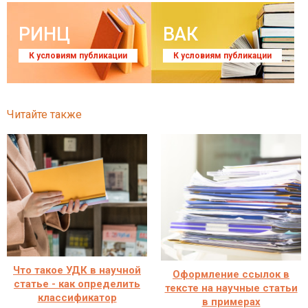
РИНЦ
ВАК
К условиям публикации
К условиям публикации
Читайте также
Что такое УДК в научной
Оформление ссылок в
статье - как определить
тексте на научные статьи
классификатор
в примерах