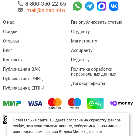
8-800-350-22-65
mail@sibac.info
О нас
Где опубликовать статью
Скидки
Студенту
Отзывы
Магистранту
Блог
Аспиранту
Контакты
Педагогу
Публикация в ВАК
Политика обработки
персональных данных
Публикация в РИНЦ
Договор оферты
Публикация в ЕГПНИ
© Sibac.info 2026. Все права защищены.
Это
Оставаясь на сайте, вы даете согласие на обработку файлов
произведение доступно по
лицензии Creative
cookie, пользовательских данных, собираемых, в том числе с
Commons «Attribution» («Атрибуция») 4.0
Непортированная
.
использованием сервиса Яндекс.Метрика, в целях