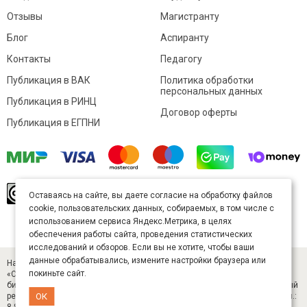
Отзывы
Магистранту
Блог
Аспиранту
Контакты
Педагогу
Публикация в ВАК
Политика обработки
персональных данных
Публикация в РИНЦ
Договор оферты
Публикация в ЕГПНИ
© Sibac.info 2026. Все права защищены.
Это
Оставаясь на сайте, вы даете согласие на обработку файлов
произведение доступно по
лицензии Creative
cookie, пользовательских данных, собираемых, в том числе с
Commons «Attribution» («Атрибуция») 4.0
Непортированная
.
использованием сервиса Яндекс.Метрика, в целях
Карта сайта
обеспечения работы сайта, проведения статистических
исследований и обзоров. Если вы не хотите, чтобы ваши
данные обрабатывались, измените настройки браузера или
Научный журнал «Студенческий» (ISSN 2541-9412). Издатель — ООО
покиньте сайт.
«СибАК» (ИНН 5402054157). Размещается в Научной электронной
библиотеке eLIBRARY.RU (договор № 445-11/2019 от 05.11.2019). Главный
редактор — Старченко И. Б., д-р техн. наук. E-mail: student@sibac.info, тел.:
ОК
8-800-350-22-65.