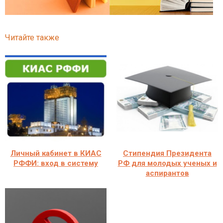
Читайте также
Личный кабинет в КИАС
Стипендия Президента
РФФИ: вход в систему
РФ для молодых ученых и
аспирантов