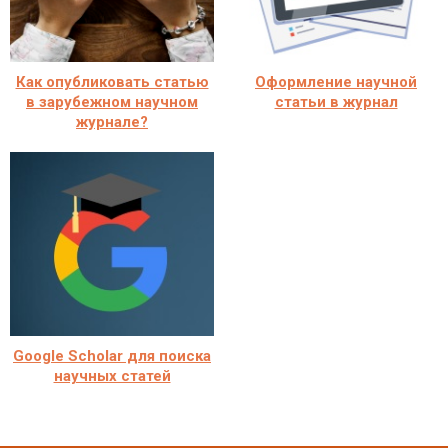
Как опубликовать статью
Оформление научной
в зарубежном научном
статьи в журнал
журнале?
Google Scholar для поиска
научных статей