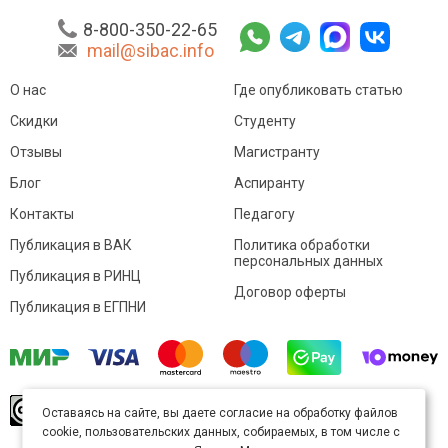
8-800-350-22-65
mail@sibac.info
О нас
Где опубликовать статью
Скидки
Студенту
Отзывы
Магистранту
Блог
Аспиранту
Контакты
Педагогу
Публикация в ВАК
Политика обработки
персональных данных
Публикация в РИНЦ
Договор оферты
Публикация в ЕГПНИ
© Sibac.info 2026. Все права защищены.
Это
Оставаясь на сайте, вы даете согласие на обработку файлов
произведение доступно по
лицензии Creative
cookie, пользовательских данных, собираемых, в том числе с
Commons «Attribution» («Атрибуция») 4.0