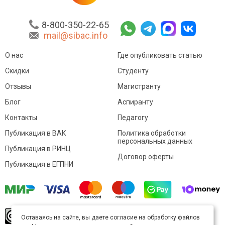
8-800-350-22-65
mail@sibac.info
О нас
Где опубликовать статью
Скидки
Студенту
Отзывы
Магистранту
Блог
Аспиранту
Контакты
Педагогу
Публикация в ВАК
Политика обработки
персональных данных
Публикация в РИНЦ
Договор оферты
Публикация в ЕГПНИ
© Sibac.info 2026. Все права защищены.
Это
Оставаясь на сайте, вы даете согласие на обработку файлов
произведение доступно по
лицензии Creative