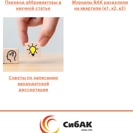
Перевод аббревиатуры в
Журналы ВАК разделили
научной статье
на квартили (к1, к2, к3)
Советы по написанию
кандидатской
диссертации