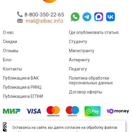
8-800-350-22-65
mail@sibac.info
О нас
Где опубликовать статью
Скидки
Студенту
Отзывы
Магистранту
Блог
Аспиранту
Контакты
Педагогу
Публикация в ВАК
Политика обработки
персональных данных
Публикация в РИНЦ
Договор оферты
Публикация в ЕГПНИ
© Sibac.info 2026. Все права защищены.
Это
Оставаясь на сайте, вы даете согласие на обработку файлов
произведение доступно по
лицензии Creative