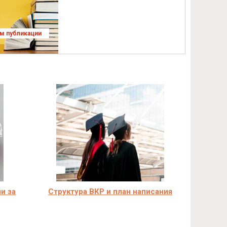
ям публикации
и за
Структура ВКР и план написания