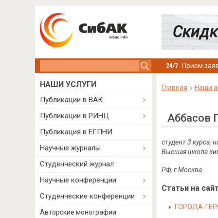
Search this site
Прием заяв
НАШИ УСЛУГИ
Главная
Наши а
Публикации в ВАК
Публикации в РИНЦ
Аббасов 
Публикация в ЕГПНИ
студент 3 курса,
Научные журналы
Высшая школа киб
Студенческий журнал
РФ, г Москва
Научные конференции
Статьи на сайт
Студенческие конференции
ГОРОДА-ГЕР
Авторские монографии