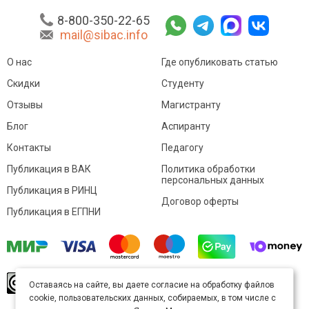
8-800-350-22-65
mail@sibac.info
О нас
Где опубликовать статью
Скидки
Студенту
Отзывы
Магистранту
Блог
Аспиранту
Контакты
Педагогу
Публикация в ВАК
Политика обработки
персональных данных
Публикация в РИНЦ
Договор оферты
Публикация в ЕГПНИ
© Sibac.info 2026. Все права защищены.
Это
Оставаясь на сайте, вы даете согласие на обработку файлов
произведение доступно по
лицензии Creative
cookie, пользовательских данных, собираемых, в том числе с
Commons «Attribution» («Атрибуция») 4.0