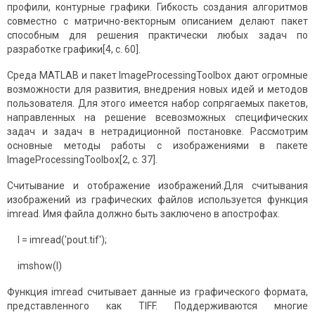
профили, контурные графики. Гибкость создания алгоритмов
совместно с матрично-векторным описанием делают пакет
способным для решения практически любых задач по
разработке графики[4, с. 60].
Среда MATLAB и пакет ImageProcessingToolbox дают огромные
возможности для развития, внедрения новых идей и методов
пользователя. Для этого имеется набор сопрягаемых пакетов,
направленных на решение всевозможных специфических
задач и задач в нетрадиционной постановке. Рассмотрим
основные методы работы с изображениями в пакете
ImageProcessingToolbox[2, с. 37].
Считывание и отображение изображений.Для считывания
изображений из графических файлов используется функция
imread. Имя файла должно быть заключено в апострофах.
I = imread('pout.tif');
imshow(I)
Функция imread считывает данные из графического формата,
представленного как TIFF. Поддерживаются многие