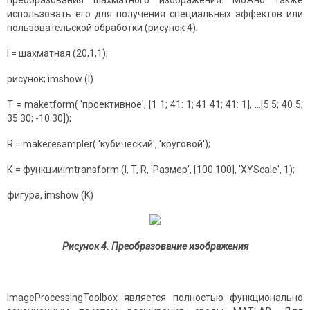
преобразования шахматного изображения. Можно также
использовать его для получения специальных эффектов или
пользовательской обработки (рисунок 4):
I = шахматная (20,1,1);
рисунок; imshow (I)
T = maketform( 'проективное', [1 1; 41: 1; 41 41; 41: 1], ...[5 5; 40 5;
35 30; -10 30]);
R = makeresampler( 'кубический', 'круговой');
К = функцииimtransform (I, T, R, 'Размер', [100 100], 'XYScale', 1);
фигура, imshow (K)
Рисунок 4. Преобразование изображения
ImageProcessingToolbox является полностью функционально