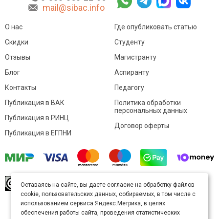
mail@sibac.info
О нас
Где опубликовать статью
Скидки
Студенту
Отзывы
Магистранту
Блог
Аспиранту
Контакты
Педагогу
Публикация в ВАК
Политика обработки
персональных данных
Публикация в РИНЦ
Договор оферты
Публикация в ЕГПНИ
© Sibac.info 2026. Все права защищены.
Это
Оставаясь на сайте, вы даете согласие на обработку файлов
произведение доступно по
лицензии Creative
cookie, пользовательских данных, собираемых, в том числе с
Commons «Attribution» («Атрибуция») 4.0
Непортированная
.
использованием сервиса Яндекс.Метрика, в целях
Карта сайта
обеспечения работы сайта, проведения статистических