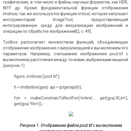
графические, в том числе и файлы научных форматов, как HDR,
NITF др. Кроме фундаментальной функции отображения
imshow, так же используется функция imtool, которая запускает
инструментарий ImageTool, предоставляющий
интегрированную среду для визуализации изображений и
операции по обработке изображений[2, с. 49].
Toolbox располагает множеством функций, объединяющих
отображение изображения с визуализацией и вычислением его
параметров. Например, считывание изображения pout.tif с
вычислением расстояния между точками, выбранными мышкой
(рисунок 1):
figure, imshow(‘pout.tif’);
h = imdistline(gsa): api = iptgetapi(h);
fcn = makeConstrainToRectFcn(‘imline’,… get(gca,’XLim’),
get(gca,’Ylim’));
Рисунок 1. Отображение файла
pout
.
tif
с вычислением