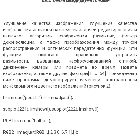
расстояния между двумя точками
Улучшение качества изображения. Улучшение качества
изображения является важнейшей задачей редактирования и
включает алгоритмы изображения размытых, фильтр
деконволюции, а также преобразования между точкой
распространения и оптических передаточных функций. Эти
функции помогают правильно устранить
размытости, вызванные несфокусированной оптикой,
движением камеры или предмета во время захвата
изображения, а также другие факторы[1, с. 54]. Приведенная
ниже программа демонстрирует изменение контрастности
монохромного и цветного изображений (рисунок 2):
I = imread(‘pout.tif'); P = imadjust(I);
subplot(221); imshow(I); subplot(222); imshow(I);
RGB1= imread(‘ball.jpg’);
RGB2= imadjust(RGB1,[.2.3 0;.6.7 1],[]);