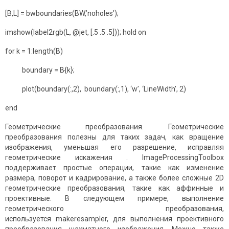
[B,L] = bwboundaries(BW,’noholes’);
imshow(label2rgb(L, @jet, [.5 .5 .5])); hold on
for k = 1:length(B)
boundary = B{k};
plot(boundary(:,2), boundary(:,1), ‘w’, ‘LineWidth’, 2)
end
Геометрические преобразования. Геометрические
преобразования полезны для таких задач, как вращение
изображения, уменьшая его разрешение, исправляя
геометрические искажения . ImageProcessingToolbox
поддерживает простые операции, такие как изменение
размера, поворот и кадрирование, а также более сложные 2D
геометрические преобразования, такие как аффинные и
проективные. В следующем примере, выполнение
геометрического преобразования,
используется makeresampler, для выполнения проективного