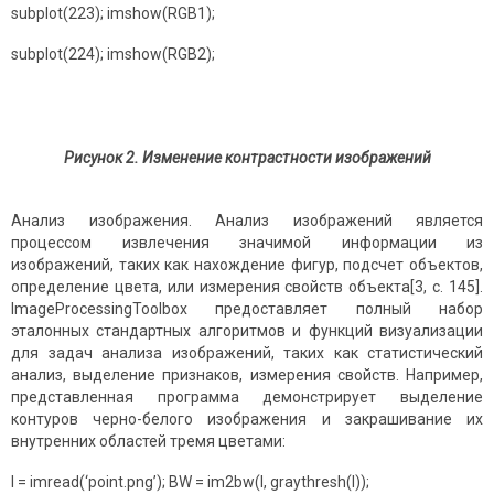
subplot(223); imshow(RGB1);
subplot(224); imshow(RGB2);
Рисунок 2. Изменение контрастности изображений
Анализ изображения. Анализ изображений является
процессом извлечения значимой информации из
изображений, таких как нахождение фигур, подсчет объектов,
определение цвета, или измерения свойств объекта[3, с. 145].
ImageProcessingToolbox предоставляет полный набор
эталонных стандартных алгоритмов и функций визуализации
для задач анализа изображений, таких как статистический
анализ, выделение признаков, измерения свойств. Например,
представленная программа демонстрирует выделение
контуров черно-белого изображения и закрашивание их
внутренних областей тремя цветами:
I = imread(‘point.png’); BW = im2bw(I, graythresh(I));