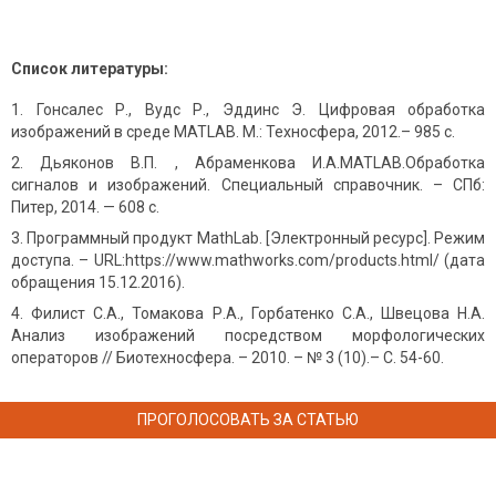
Список литературы:
Гонсалес Р., Вудс Р., Эддинс Э. Цифровая обработка
изображений в среде MATLAB. М.: Техносфера, 2012.­– 985 с.
Дьяконов В.П. , Абраменкова И.А.MATLAB.Обработка
сигналов и изображений. Специальный справочник. – СПб:
Питер, 2014. — 608 c.
Программный продукт MathLab. [Электронный ресурс]. Режим
доступа. – URL:https://www.mathworks.com/products.html/ (дата
обращения 15.12.2016).
Филист С.А., Томакова Р.А., Горбатенко С.А., Швецова Н.А.
Анализ изображений посредством морфологических
операторов // Биотехносфера. – 2010. – № 3 (10).– С. 54-60.
ПРОГОЛОСОВАТЬ ЗА СТАТЬЮ