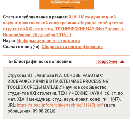
Статья опубликована в рамках:
XLVIII Международной
научно-практической конференции «Научное сообщество
студентов XXI столетия. ТЕХНИЧЕСКИЕ НАУКИ» (Россия, г.
Новосибирск, 26 декабря 2016 г.)
Наука:
Информационные технологии
Скачать книгу(-и):
Сборник статей конференции
Библиографическое описание:
Подробнее
Струкова В.Г., Авилова И.А. ОСНОВЫ РАБОТЫ С
ИЗОБРАЖЕНИЯМИ В В ПАКЕТЕ IMAGE PROCESSING
TOOLBOX СРЕДЫ MATLAB // Научное сообщество
студентов XXI столетия. ТЕХНИЧЕСКИЕ НАУКИ: сб. ст. по
мат. XLVIII междунар. студ. науч.-практ. конф. № 11(47).
URL:
https://sibac.info/archive/technic/11(47).pdf
(дата
обращения: 09.08.2026)