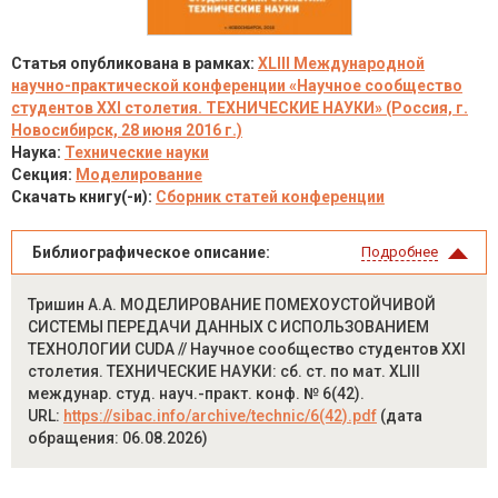
Статья опубликована в рамках:
XLIII Международной
научно-практической конференции «Научное сообщество
студентов XXI столетия. ТЕХНИЧЕСКИЕ НАУКИ» (Россия, г.
Новосибирск, 28 июня 2016 г.)
Наука:
Технические науки
Секция:
Моделирование
Скачать книгу(-и):
Сборник статей конференции
Библиографическое описание:
Подробнее
Тришин А.А. МОДЕЛИРОВАНИЕ ПОМЕХОУСТОЙЧИВОЙ
СИСТЕМЫ ПЕРЕДАЧИ ДАННЫХ С ИСПОЛЬЗОВАНИЕМ
ТЕХНОЛОГИИ CUDA // Научное сообщество студентов XXI
столетия. ТЕХНИЧЕСКИЕ НАУКИ: сб. ст. по мат. XLIII
междунар. студ. науч.-практ. конф. № 6(42).
URL:
https://sibac.info/archive/technic/6(42).pdf
(дата
обращения: 06.08.2026)