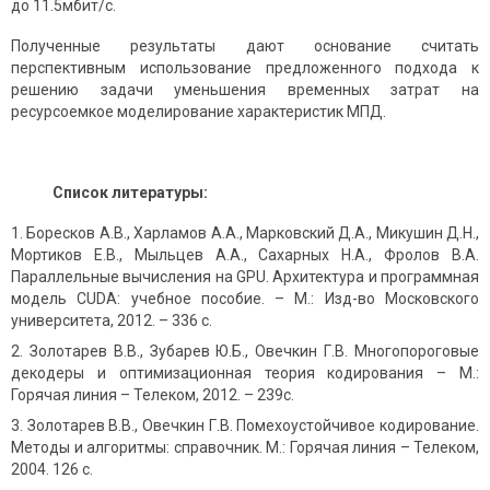
до 11.5мбит/с.
Полученные результаты дают основание считать
перспективным использование предложенного подхода к
решению задачи уменьшения временных затрат на
ресурсоемкое моделирование характеристик МПД.
Список литературы:
Боресков А.В., Харламов А.А., Марковский Д.А., Микушин Д.Н.,
Мортиков Е.В., Мыльцев А.А., Сахарных Н.А., Фролов В.А.
Параллельные вычисления на GPU. Архитектура и программная
модель CUDA: учебное пособие. – М.: Изд-во Московского
университета, 2012. – 336 с.
Золотарев В.В., Зубарев Ю.Б., Овечкин Г.В. Многопороговые
декодеры и оптимизационная теория кодирования – М.:
Горячая линия – Телеком, 2012. – 239с.
Золотарев В.В., Овечкин Г.В. Помехоустойчивое кодирование.
Методы и алгоритмы: справочник. М.: Горячая линия – Телеком,
2004. 126 с.