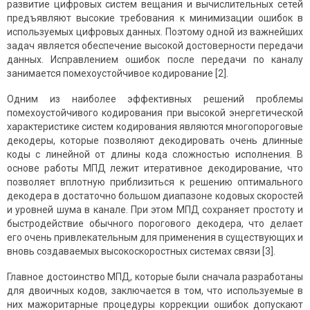
развитие цифровых систем вещания и вычислительных сетей
предъявляют высокие требования к минимизации ошибок в
используемых цифровых данных. Поэтому одной из важнейших
задач является обеспечение высокой достоверности передачи
данных. Исправлением ошибок после передачи по каналу
занимается помехоустойчивое кодирование [2].
Одним из наиболее эффективных решений проблемы
помехоустойчивого кодирования при высокой энергетической
характеристике систем кодирования являются многопороговые
декодеры, которые позволяют декодировать очень длинные
коды с линейной от длины кода сложностью исполнения. В
основе работы МПД лежит итеративное декодирование, что
позволяет вплотную приблизиться к решению оптимального
декодера в достаточно большом диапазоне кодовых скоростей
и уровней шума в канале. При этом МПД сохраняет простоту и
быстродействие обычного порогового декодера, что делает
его очень привлекательным для применения в существующих и
вновь создаваемых высокоскоростных системах связи [3].
Главное достоинство МПД, которые были сначала разработаны
для двоичных кодов, заключается в том, что используемые в
них мажоритарные процедуры коррекции ошибок допускают