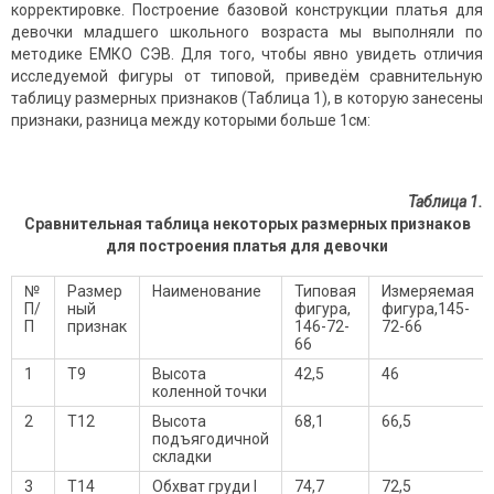
корректировке. Построение базовой конструкции платья для
девочки младшего школьного возраста мы выполняли по
методике ЕМКО СЭВ. Для того, чтобы явно увидеть отличия
исследуемой фигуры от типовой, приведём сравнительную
таблицу размерных признаков (Таблица 1), в которую занесены
признаки, разница между которыми больше 1см:
Таблица 1.
Сравнительная таблица некоторых размерных признаков
для построения платья для девочки
№
Размер
Наименование
Типовая
Измеряемая
П/
ный
фигура,
фигура,145-
П
признак
146-72-
72-66
66
1
Т9
Высота
42,5
46
коленной точки
2
Т12
Высота
68,1
66,5
подъягодичной
складки
3
Т14
Обхват груди I
74,7
72,5