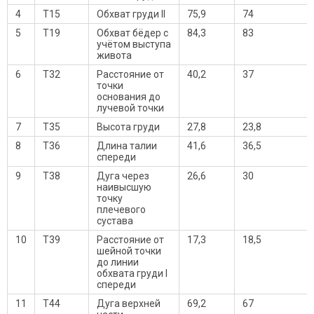
4
Т15
Обхват груди II
75,9
74
5
Т19
Обхват бёдер с
84,3
83
учётом выступа
живота
6
Т32
Расстояние от
40,2
37
точки
основания до
лучевой точки
7
Т35
Высота груди
27,8
23,8
8
Т36
Длина талии
41,6
36,5
спереди
9
Т38
Дуга через
26,6
30
наивысшую
точку
плечевого
сустава
10
Т39
Расстояние от
17,3
18,5
шейной точки
до линии
обхвата груди I
спереди
11
Т44
Дуга верхней
69,2
67