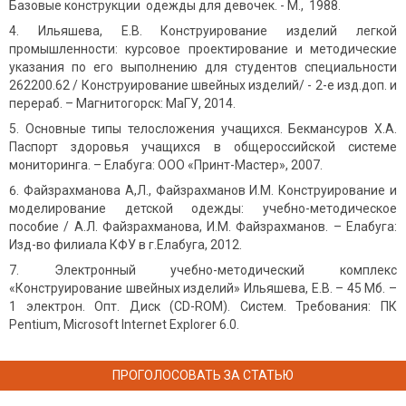
Базовые конструкции одежды для девочек. - М., 1988.
Ильяшева, Е.В. Конструирование изделий легкой
промышленности: курсовое проектирование и методические
указания по его выполнению для студентов специальности
262200.62 / Конструирование швейных изделий/ - 2-е изд.доп. и
перераб. – Магнитогорск: МаГУ, 2014.
Основные типы телосложения учащихся. Бекмансуров Х.А.
Паспорт здоровья учащихся в общероссийской системе
мониторинга. – Елабуга: ООО «Принт-Мастер», 2007.
Файзрахманова А,Л., Файзрахманов И.М. Конструирование и
моделирование детской одежды: учебно-методическое
пособие / А.Л. Файзрахманова, И.М. Файзрахманов. – Елабуга:
Изд-во филиала КФУ в г.Елабуга, 2012.
Электронный учебно-методический комплекс
«Конструирование швейных изделий» Ильяшева, Е.В. – 45 Мб. –
1 электрон. Опт. Диск (CD-ROM). Систем. Требования: ПК
Pentium, Microsoft Internet Explorer 6.0.
ПРОГОЛОСОВАТЬ ЗА СТАТЬЮ