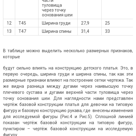
части
туловища
через точку
основания шеи
12
Т45
Ширина груди
27,9
25
13
Т47
Ширина спины
31,4
33
В таблице можно выделить несколько размерных признаков,
которые
будут сильно влиять на конструкцию детского платья. Это, в
первую очередь, ширина груди и ширина спины, так как эти
размерные признаки влияют на построение сетки чертежа. Так
же видна разница между дугами через наивысшую точку
плечевого сустава и дугами верхней части туловища через
точку основания шеи. Для наглядности нами представлен
чертёж базовой конструкции платья для девочки на типовую
фигуру и базовую конструкцию рукава, где внесены изменения
для исследуемой фигуры (Рис.4 и Рис.5). Сплошной линией
показан чертёж базовой конструкции на типовую фигуру,
пунктиром – чертёж базовой конструкции на исследуемую
фигуру.