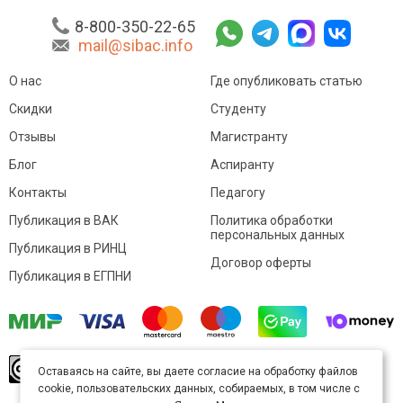
8-800-350-22-65
mail@sibac.info
О нас
Где опубликовать статью
Скидки
Студенту
Отзывы
Магистранту
Блог
Аспиранту
Контакты
Педагогу
Публикация в ВАК
Политика обработки
персональных данных
Публикация в РИНЦ
Договор оферты
Публикация в ЕГПНИ
© Sibac.info 2026. Все права защищены.
Это
Оставаясь на сайте, вы даете согласие на обработку файлов
произведение доступно по
лицензии Creative
cookie, пользовательских данных, собираемых, в том числе с
Commons «Attribution» («Атрибуция») 4.0