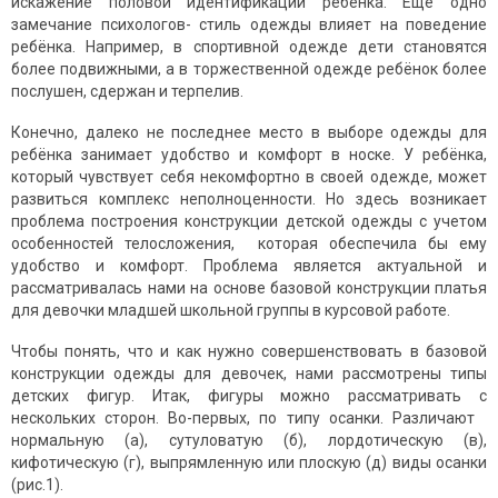
искажение половой идентификации ребёнка. Ещё одно
замечание психологов- стиль одежды влияет на поведение
ребёнка. Например, в спортивной одежде дети становятся
более подвижными, а в торжественной одежде ребёнок более
послушен, сдержан и терпелив.
Конечно, далеко не последнее место в выборе одежды для
ребёнка занимает удобство и комфорт в носке. У ребёнка,
который чувствует себя некомфортно в своей одежде, может
развиться комплекс неполноценности. Но здесь возникает
проблема построения конструкции детской одежды с учетом
особенностей телосложения, которая обеспечила бы ему
удобство и комфорт. Проблема является актуальной и
рассматривалась нами на основе базовой конструкции платья
для девочки младшей школьной группы в курсовой работе.
Чтобы понять, что и как нужно совершенствовать в базовой
конструкции одежды для девочек, нами рассмотрены типы
детских фигур. Итак, фигуры можно рассматривать с
нескольких сторон. Во-первых, по типу осанки. Различают
нормальную (а), сутуловатую (б), лордотическую (в),
кифотическую (г), выпрямленную или плоскую (д) виды осанки
(рис.1).