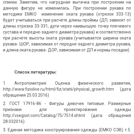
спинки. Заметим, что нагрудная вытачка при построении на
данную фигуру не изменилась. При построении рукава по
методике ЕМКО изменение оката рукава (отрезок 333-13)
будет учитываться при расчёте длины проймы (ДП, зависит от
длины отрезка 33-331, дуги через наивысшую точку плечевого
сустава и передне-заднего диаметра рукава) и соответственно
при расчёте высоты оката рукава (учитывается ширина оката
рукава- ШОР, зависимая от передне-заднего диаметра рукава,
и длина оката рукава- ДОР, зависимая от ДП и нормы посадки).
Список литературы:
Антропометрия: Оценка физического развития,
http://www.fiziolive.ru/html/fiz/statii/physical_growth.htm (дата
обращения 25.03.2016)
ГОСТ 17916-86 - Фигуры девочек типовые. Размерные
признаки для проектирования одежды
http://vsegost.com/Catalog/75/7514.shtml (дата обращения
28.032016)
Единая методика конструирования одежды (ЕМКО СЭВ) т.5.