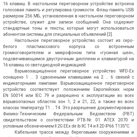
16 клавиш. В настольном переговорном устройстве встроена
голосовая память и регулировка громкости. Флэш-память USB
размером 256 МБ, установленная в настольном переговорном
устройстве, служит для записи сообще­ний. Она содержит
стандартные тоны и тексты, которые могут использоваться
абонентом системы для специальных объявлений [2].
Настольное переговорное устройство состоит из серо-
белого пластмассового корпуса со встроенным
громкоговорителем и микрофоном типа «гусиная шея»,
подсвечивающимся двустрочным дисплеем и клавиатурой на
16 клавиш со светоди­одной индикацией.
Взрывозащищённое переговорное устройство WFD-Ex
оснащено 1 … 3 сдвоенными клавишами на 2 ... 6 связей с
индикаторны­ми лампами. Взрыво­защищенное переговорное
устройство соответствует положениям Европейских норм
EN 50014 или IEC 79 и разрешено к эксплуатации во всех
взрывоопасных областях зон 1, 2 и 21, 22, а также во всех
классах температур Т1 … Т4. Это разре­шение документировано
Физико-Техническим Федеральным Ведомством (PBT)
свидетельством о соответствии PTB-Nr. 01 ATEX 2070 и
условным обозначением II 2G EEx de ib IIC T4 и II 2D IP66 T135°C.
Кабельная трасса между береговыми сооружениями и