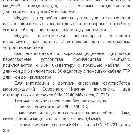
модулей ввода-вывода, к кото­рым подключаются
дополнительные устройства системы.
Модули интерфейса используются для подключения
взрывозащищенных /всепогодных переговорных устройств,
усилителей и организации шлюза между системами.
Модуль подключения переговорных устройств
используется как адаптер / интерфейс для переговорных
устройств в системе.
Все всепогодные и взрывозащищенные цифровые
переговорные устройства, производства Neumann,
подключаются к DCP U-адаптеру с помощью кабеля FTP
длинной до 6 километров, S0-адаптеру с помощью кабеля FTP
длинной до 1 километра.
Для интеграции с другими системами обустройства
месторождений Северного Каспия применены два
стандартных интерфейса S2M (2048 Мбит/сек, G. 703).
Технические характеристики базового модуля:
· напряжение питания 48В ...60В DC;
· максимальная длинна соединительного кабеля — 3 км,
симметричная медная пара при сечении 0,4 ммØ;
· климатические условия 3K4 согласно DIN IEC 721 часть
3-3;