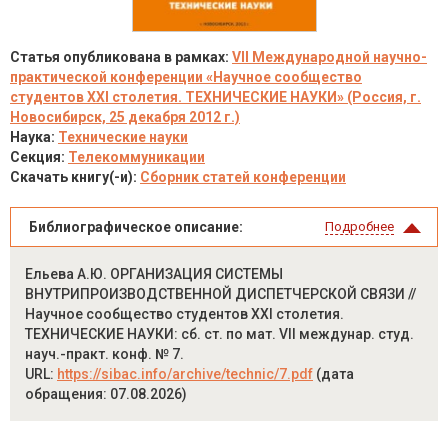
Статья опубликована в рамках:
VII Международной научно-
практической конференции «Научное сообщество
студентов XXI столетия. ТЕХНИЧЕСКИЕ НАУКИ» (Россия, г.
Новосибирск, 25 декабря 2012 г.)
Наука:
Технические науки
Секция:
Телекоммуникации
Скачать книгу(-и):
Сборник статей конференции
Библиографическое описание:
Подробнее
Ельева А.Ю. ОРГАНИЗАЦИЯ СИСТЕМЫ
ВНУТРИПРОИЗВОДСТВЕННОЙ ДИСПЕТЧЕРСКОЙ СВЯЗИ //
Научное сообщество студентов XXI столетия.
ТЕХНИЧЕСКИЕ НАУКИ: сб. ст. по мат. VII междунар. студ.
науч.-практ. конф. № 7.
URL:
https://sibac.info/archive/technic/7.pdf
(дата
обращения: 07.08.2026)