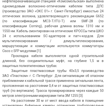
нефтеперекачивающей станцией «Комсомольская» выполнена
одномодовым волоконно-оптическим кабелем типа ДПС
(производство ЗАО «ОКС 01» г. Санкт-Петербург) емкостью 24
оптических волокна, удовлетворяющего рекомендации G652
(по классификации МСЭ-Т/ITU-T) или SMF-28 (по
классификации Corning), рабочая длинна волны 1310 нм и
1550 нм. Кабель смонтирован на оптические КРОССы типа ШКО
24 с использованием SC-адаптеров и патч-кордов. Для
мультиплексирования / демультиплексирования,
маршрутизации и коммутации используются коммутаторы
Cisco c SFP модулями [1].
Прокладка кабеля выполняется одной строительной
длинной, без соединительных муфт, на глубине 1,5 м в
защитных полиэтиленовых трубах.
Защитные пластмассовые трубы 40х3,5 производства
ЗАО «Пластком» г. С.-Петербург. Для сигнализации об опасном
приближении к кабельной трассе применена сигнальная лента,
проложенная на расстоянии 0,4 м от защитных пластмассовых
труб (по вертикали). Трасса промаркирована через каждые 50
метров электронными маркерами типа ЗМ 1255 [3].
На расстоянии 30 м от мест ввода кабеля в помещение
установлены буферные камеры оптические трубопроводные