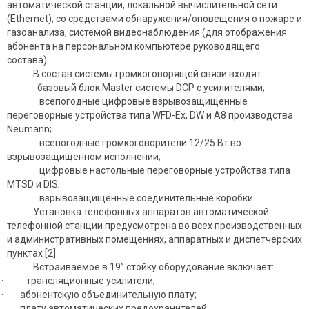
автоматической станции, локальной вычислительной сети
(Ethernet), со средствами обнаружения/оповещения о пожаре и
газоанализа, системой видеонаблюдения (для отображения
абонента на персональном компьютере руководящего
состава).
В состав системы громкоговорящей связи входят:
· базовый блок Master системы DCP с усилителями;
· всепогодные цифровые взрывозащищенные
переговорные устройства типа WFD-Ex, DW и A8 производства
Neumann;
· всепогодные громкоговорители 12/25 Вт во
взрывозащищенном исполнении;
· цифровые настольные переговорные устройства типа
MTSD и DIS;
· взрывозащищенные соединительные коробки.
Установка телефонных аппаратов автоматической
телефонной станции предусмотрена во всех производственных
и административных помещениях, аппаратных и диспетчерских
пунктах [2].
Встраиваемое в 19” стойку оборудование включает:
· трансляционные усилители;
· абонентскую объединительную плату;
· плату автоматических предохранителей;