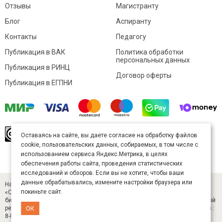
Отзывы
Магистранту
Блог
Аспиранту
Контакты
Педагогу
Публикация в ВАК
Политика обработки
персональных данных
Публикация в РИНЦ
Договор оферты
Публикация в ЕГПНИ
© Sibac.info 2026. Все права защищены.
Это
Оставаясь на сайте, вы даете согласие на обработку файлов
произведение доступно по
лицензии Creative
cookie, пользовательских данных, собираемых, в том числе с
Commons «Attribution» («Атрибуция») 4.0
Непортированная
.
использованием сервиса Яндекс.Метрика, в целях
Карта сайта
обеспечения работы сайта, проведения статистических
исследований и обзоров. Если вы не хотите, чтобы ваши
данные обрабатывались, измените настройки браузера или
Научный журнал «Студенческий» (ISSN 2541-9412). Издатель — ООО
покиньте сайт.
«СибАК» (ИНН 5402054157). Размещается в Научной электронной
библиотеке eLIBRARY.RU (договор № 445-11/2019 от 05.11.2019). Главный
редактор — Старченко И. Б., д-р техн. наук. E-mail: student@sibac.info, тел.:
ОК
8-800-350-22-65.