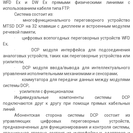
WFD Ex и DW Ex прямыми физическими линиями с
использованием кабеля типа FTP.
Система состоит из:
· многофункционального переговорного устрой­ство
MTSD DCP на 32 клавиши с дисплеем и встроенным модулем
речевой памяти;
· цифровых всепогодных переговорных устрой­ств WFD
Ex;
· DCP модуля интерфейса для подсоединения
аналоговых устройств, таких как переговорные устройства или
усилители;
· DCP модуля ввода/вывода для интеллекту­ального
управления исполнительными меха­низмами и сенсорами;
· коммутатора для передачи данных между модулями
системы DCP;
· усилителя с функционалом.
Индивидуальные компоненты системы DCP
подключаются друг к другу при помощи прямых кабельных
линий.
Абонентская сторона системы DCP состоит из
управляющих цифровых перего­ворных устройств,
предназначенных для функционирования и контроля системы,
станционная сторона состоит из интерфейсных адаптеров и