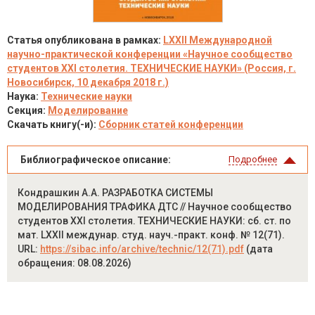
Статья опубликована в рамках:
LXXII Международной
научно-практической конференции «Научное сообщество
студентов XXI столетия. ТЕХНИЧЕСКИЕ НАУКИ» (Россия, г.
Новосибирск, 10 декабря 2018 г.)
Наука:
Технические науки
Секция:
Моделирование
Скачать книгу(-и):
Сборник статей конференции
Библиографическое описание:
Подробнее
Кондрашкин А.А. РАЗРАБОТКА СИСТЕМЫ
МОДЕЛИРОВАНИЯ ТРАФИКА ДТС // Научное сообщество
студентов XXI столетия. ТЕХНИЧЕСКИЕ НАУКИ: сб. ст. по
мат. LXXII междунар. студ. науч.-практ. конф. № 12(71).
URL:
https://sibac.info/archive/technic/12(71).pdf
(дата
обращения: 08.08.2026)