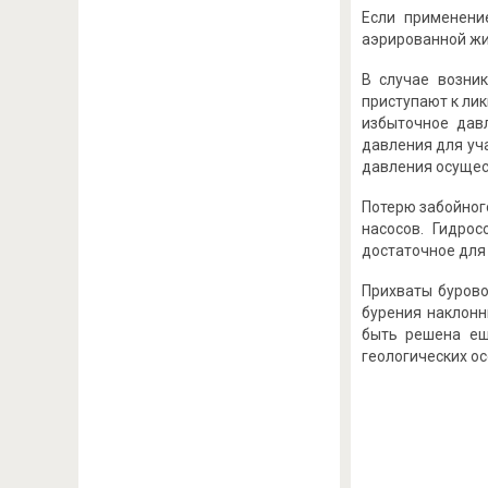
Если применени
аэрированной жи
В случае возни
приступают к ли
избыточное дав
давления для уч
давления осущест
Потерю забойног
насосов. Гидрос
достаточное для
Прихваты бурово
бурения наклонн
быть решена ещ
геологических о