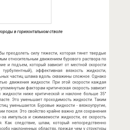
 породы в горизонтальном стволе
бы преодолеть силу тяжести, которая тянет твердые
емым относительным движением бурового раствора по
ние и подъем, который зависит от местной скорости
 турбулентный), эффективная вязкость жидкости,
льных частиц шлама вдоль скважины сложное. Однако
стью движения жидкости. При этой скорости каждая
еупомянутым факторам критическая скорость зависит
ти жидкости ниже критической и наклоне больше 35°
ласте. Это уменьшает проходимость жидкости. Таким
стиц уменьшается. Буровые жидкости - вязкоупругие,
нии покоя. Это свойство крайне важно для сохранения
з-за импульса и сжимаемости жидкости, ее скорость
я. Как следствие, шлам, который непосредственно
особо наклоненных областях, прежде чем у структуры