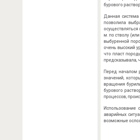
бурового раство
Данная система
позволила выбр
осуществляться 
м. по стволу (и
выбуренной поро
очень высокий у
что пласт пород
предсказывала, ч
Перед началом 
значений, котор
вращения буриль
бурового раство
процессов, проис
Использование 
аварийных ситуа
возможные ослож