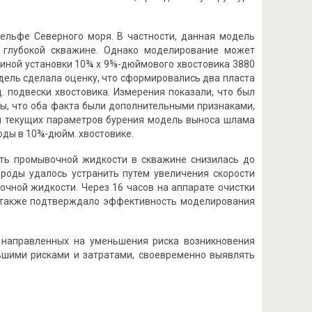
ельфе Северного моря. В частности, данная модель
и глубокой скважине. Однако моделирование может
биной установки 10¾ x 9⅝-дюймового хвостовика 3880
одель сделала оценку, что сформировались два пласта
. подвески хвостовика. Измерения показали, что был
ы, что оба факта были дополнительными признаками,
ия текущих параметров бурения модель выноса шлама
оды в 10¾-дюйм. хвостовике.
ть промывочной жидкости в скважине снизилась до
роды удалось устранить путем увеличения скорости
чной жидкости. Через 16 часов на аппарате очистки
о также подтверждало эффективность моделирования
 направленных на уменьшения риска возникновения
ьшими рисками и затратами, своевременно выявлять