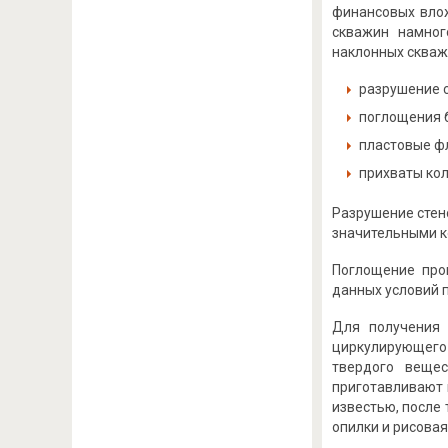
финансовых влож
скважин намног
наклонных скваж
разрушение 
поглощения 
пластовые ф
прихваты кол
Разрушение стен
значительными к
Поглощение про
данных условий 
Для получения 
циркулирующего
твердого вещес
приготавливают 
известью, после
опилки и рисовая