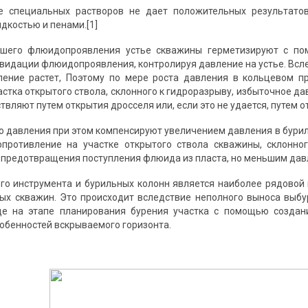
е специальных растворов не дает положительных результато
дкостью и пенами.[1]
кшего флюидопроявления устье скважины герметизируют с по
квидации флюидопроявления, контролируя давление на устье. Всле
ление растет, Поэтому по мере роста давления в кольцевом п
астка открытого ствола, склонного к гидроразрыву, избыточное д
вляют путем открытия дросселя или, если это не удается, путем 
о давления при этом компенсируют увеличением давления в бури
опротивление на участке открытого ствола скважины, склонно
 предотвращения поступления флюида из пласта, но меньшим давл
го инструмента и бурильных колонн является наиболее рядовой
ых скважин. Это происходит вследствие неполного выноса выб
е на этапе планирования бурения участка с помощью создан
собенностей вскрываемого горизонта.