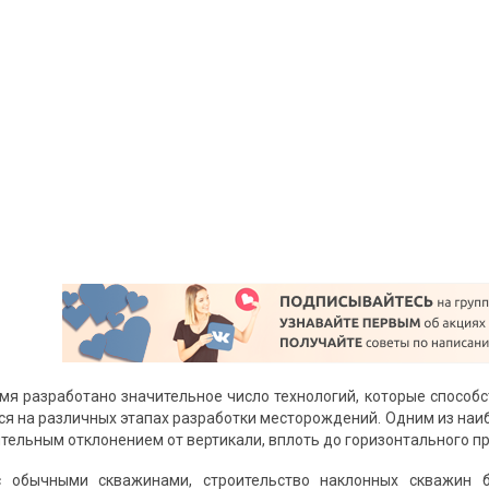
мя разработано значительное число технологий, которые способ
ся на различных этапах разработки месторождений. Одним из на
ительным отклонением от вертикали, вплоть до горизонтального п
 обычными скважинами, строительство наклонных скважин б