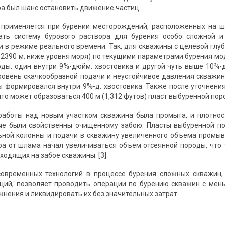
ра был шанс остановить движение частиц.
 применяется при бурении месторождений, расположенных на ш
ать систему бурового раствора для бурения особо сложной 
и в режиме реального времени. Так, для скважины с целевой глу
ли 2390 м. ниже уровня моря) по текущими параметрами бурения м
ды: один внутри 9⅝-дюйм. хвостовика и другой чуть выше 10¾-д
ровень скачкообразной подачи и неустойчивое давления скважин
ы формировался внутри 9⅝-д. хвостовика. Также после уточнен
то может образоваться 400 м (1,312 футов) пласт выбуренной пор
работы над новым участком скважина была промыта, и плотнос
ые были свойственны очищенному забою. Пласты выбуренной по
ной колонны и подачи в скважину увеличенного объема промыво
ра от шлама начал увеличиваться объем отсеянной породы, чт
ходящих на забое скважины. [3].
современных технологий в процессе бурения сложных скважин,
ций, позволяет проводить операции по бурению скважин с мен
нения и ликвидировать их без значительных затрат.