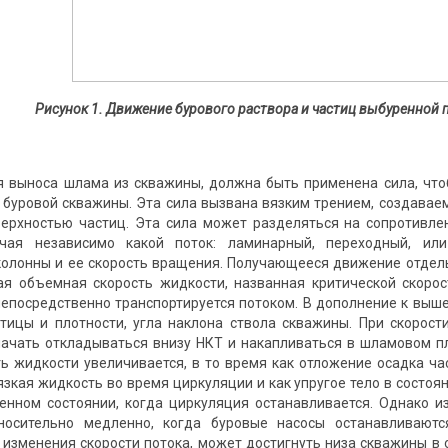
Рисунок 1. Движение бурового раствора и частиц выбуренной
 выноса шлама из скважины, должна быть применена сила, что
 буровой скважины. Эта сила вызвана вязким трением, создава
ерхностью частиц. Эта сила может разделяться на сопротивле
чая независимо какой поток: ламинарный, переходный, или
колонны и ее скорость вращения. Получающееся движение отде
ая объемная скорость жидкости, названная критической скоро
епосредственно транспортируется потоком. В дополнение к выш
тицы и плотности, угла наклона ствола скважины. При скорос
начать откладываться внизу НКТ и накапливаться в шламовом п
ть жидкости увеличивается, в то время как отложение осадка ча
язкая жидкость во время циркуляции и как упругое тело в состоя
нном состоянии, когда циркуляция останавливается. Однако и
носительно медленно, когда буровые насосы останавливаютс
изменения скорости потока, может достигнуть низа скважины в 