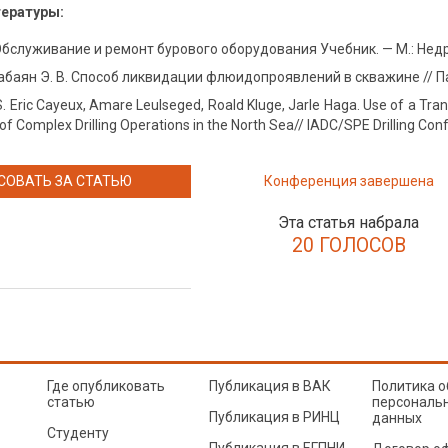
тературы:
Обслуживание и ремонт бурового оборудования Учебник. — М.: Недра
Бабаян Э. В. Способ ликвидации флюидопроявлений в скважине // П
Eric Cayeux, Amare Leulseged, Roald Kluge, Jarle Haga. Use of a Trans
of Complex Drilling Operations in the North Sea// IADC/SPE Drilling Con
СОВАТЬ ЗА СТАТЬЮ
Конференция завершена
Эта статья набрала
20 ГОЛОСОВ
Где опубликовать
Публикация в ВАК
Политика о
статью
персональ
Публикация в РИНЦ
данных
Студенту