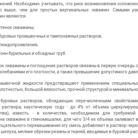
ений. Необходимо учитывать, что риск возникновения осложнени
о выше, чем для простых вертикальных скважин. Самыми ра
ин являются:
стенок скважины;
буровых промывочных и тампонажных растворов;
люидопроявления;
онн бурильных и обсадных труб.
ок скважины и поглощения растворов связаны в первую очередь 
олебаниями его плотности, а также превышение допустимого давл
мывочной жидкости предотвращают применением специальных
плотностью, большой вязкостью, прочной структурой и минимальн
буровых растворов, обладающих перечисленными свойствами
 раствора; каустическую соду - до 4% от объема циркулирующ
тва); известь - в количестве, необходимом для требуемой 
на скважине в глиномешалке, для чего 3/4 ее объема заливают 
 тщательного перемешивания эту смесь добавляют в раствор через
 шелуха, мелкие обрезки резины и тканей, вводимые в буровой ра