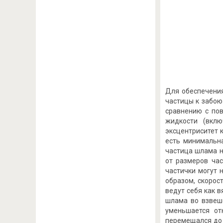
Для обеспечения
частицы к забою
сравнению с пов
жидкости (вклю
эксцентриситет 
есть минимальн
частица шлама н
от размеров час
частички могут 
образом, скорос
ведут себя как в
шлама во взвеше
уменьшается от
перемещался до 