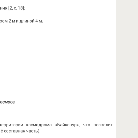
 [2, с. 18]:
ом 2 м и длиной 4 м;
космоса
ерритории космодрома «Байконур», что позволит
 составная часть).