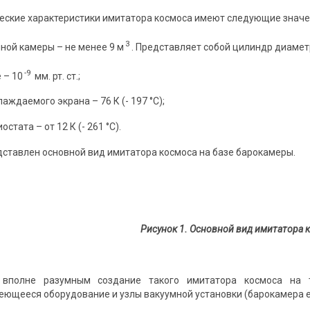
ские характеристики имитатора космоса имеют следующие значения
3
ной камеры – не менее 9 м
. Представляет собой цилиндр диаметр
-9
 – 10
мм. рт. ст.;
аждаемого экрана – 76 К (- 197 °С);
остата – от 12 К (- 261 °С).
дставлен основной вид имитатора космоса на базе барокамеры.
Рисунок 1. Основной вид
имитатора 
 вполне разумным создание такого имитатора космоса на т
еющееся оборудование и узлы вакуумной установки (барокамера её