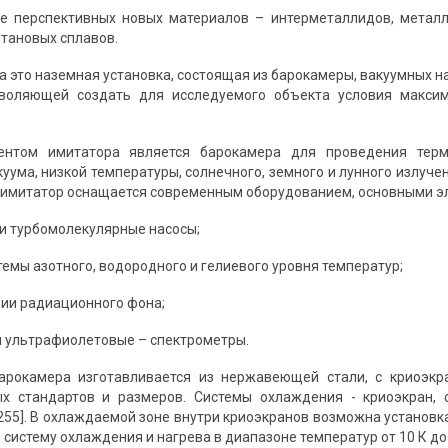
 перспективных новых материалов – интерметаллидов, металл
итановых сплавов.
а это наземная установка, состоящая из барокамеры, вакуумных н
зволяющей создать для исследуемого объекта условия макси
нтом имитатора является барокамера для проведения терм
куума, низкой температуры, солнечного, земного и лунного излуч
имитатор оснащается современным оборудованием, основными эл
 и турбомолекулярные насосы;
темы азотного, водородного и гелиевого уровня температур;
ции радиационного фона;
и ультрафиолетовые – спектрометры.
арокамера изготавливается из нержавеющей стали, с криоэк
х стандартов и размеров. Системы охлаждения - криоэкран,
. 255]. В охлаждаемой зоне внутри криоэкранов возможна установ
истему охлаждения и нагрева в диапазоне температур от 10 К до 80 К 