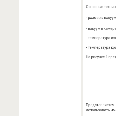
Основные техниче
- размеры вакуум
- вакуум в камере
- температура охл
- температура кри
На рисунке 1 пре
Представляется
использовать им