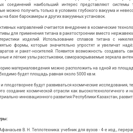
ых соединений наибольший интерес представляют системы т
ые можно получить только в условиях глубокого вакуума и невесо
ы на базе барокамеры и других вакуумных установок.
ктивных направлений считается внедрение в космические технол
тивы для применения титана в ракетостроении вместо нержавеющ
теристики изделий. Использование сплавов титана с никеле
ятью формы, которые значительно упростят и увеличат надё
аратов и ракет-носителей. Появится возможность создавать с
ные и лёгкие узлы расстыковки, самораскрываемые зеркала анте
орию материаловедения можно расположить на одной из площад
бходимо будет площадь равная около 5000 кв.м.
 и плодотворнее будут развиваться космические исследования, т
это создание космической отрасли как высокотехнологичного и н
триально-инновационного развития Республики Казахстан, развити
уры:
Афанасьев В. Н. Теплотехника: учебник для вузов - 4-е изд., перераб.