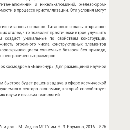
итан-алюминий и никель-алюминий, железо-хром-
мости в процессе кристаллизации. Эти условия могут
огии титановых сплавов. Титановые сплавы открывают
их сталей, что позволит практически втрое улучшить
м создаст уникальные по свойствам конструкции,
жность огромного числа конструктивных элементов
амораскрывающиеся солнечные батареи без привода,
нн неограниченных размеров.
ок космодрома «Байконур». Для размещения научной
ем быстрее будет решена задача в сфере космической
аукоемкого сектора экономики, который способствует
ю науки и высоких технологий.
 и доп. - М.: Изд-во МГТУ им. Н. Э. Баумана, 2016. - 876