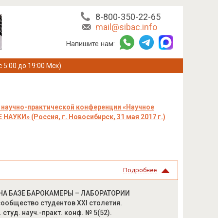
8-800-350-22-65
mail@sibac.info
Напишите нам:
с 5:00 до 19:00 Мск)
 научно-практической конференции «Научное
АУКИ» (Россия, г. Новосибирск, 31 мая 2017 г.)
Подробнее
 НА БАЗЕ БАРОКАМЕРЫ – ЛАБОРАТОРИИ
общество студентов XXI столетия.
студ. науч.-практ. конф. № 5(52).