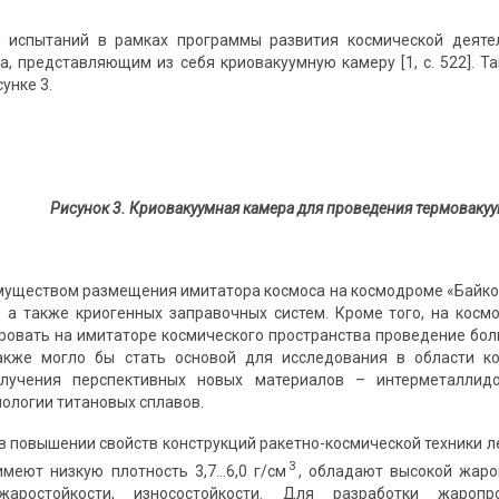
 испытаний в рамках программы развития космической деяте
а, представляющим из себя криовакуумную камеру [1, с. 522]. 
унке 3.
Рисунок 3.
Криовакуумная камера для проведения термоваку
уществом размещения имитатора космоса на космодроме «Байкону
, а также криогенных заправочных систем. Кроме того, на кос
ровать на имитаторе космического пространства проведение бол
акже могло бы стать основой для исследования в области кос
лучения перспективных новых материалов – интерметаллид
нологии титановых сплавов.
в повышении свойств конструкций ракетно-космической техники 
3
меют низкую плотность 3,7...6,0 г/см
, обладают высокой жаро
 жаростойкости, износостойкости. Для разработки жароп