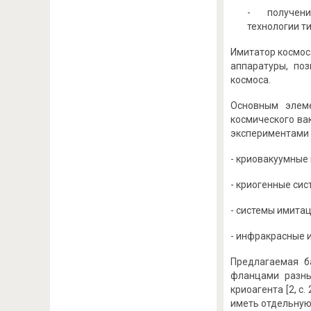
- получение
технологии т
Имитатор космос
аппаратуры, по
космоса.
Основным элеме
космического ва
экспериментами 
- криовакуумные
- криогенные сис
- системы имита
- инфракрасные 
Предлагаемая б
фланцами разны
криоагента [2, с
иметь отдельную с