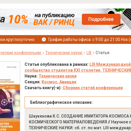
ок круглосуточно
График работы офиса: с 9:00 до 21:00 Нск (
ческие конференции
Технические науки
LIII
Статья
Статья опубликована в рамках:
LIII Международной
сообщество студентов XXI столетия. ТЕХНИЧЕСКИЕ Н
Наука:
Технические науки
Секция:
Космос, Авиация
Скачать книгу(-и):
Сборник статей конференции
Библиографическое описание:
Шаукенова К.С. СОЗДАНИЕ ИМИТАТОРА КОСМОСА
КОСМИЧЕСКОГО МАТЕРИАЛОВЕДЕНИЯ // Научное со
ТЕХНИЧЕСКИЕ НАУКИ: сб. ст. по мат. LIII междунар. 