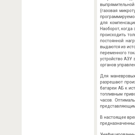
выпрямительной
(газовая микрот
программируемой
для компенсаци
Наоборот, когда
происходить тол
постоянной наг
выдаются из ист
переменного ток
устройство АЗУ 
органов управле
Для маневровых
разрешают произ
батареи АБ к ис
топливным приво
часов. Оптималь
представляющим 
В настоящее вре
предназначенных
Унифицированные