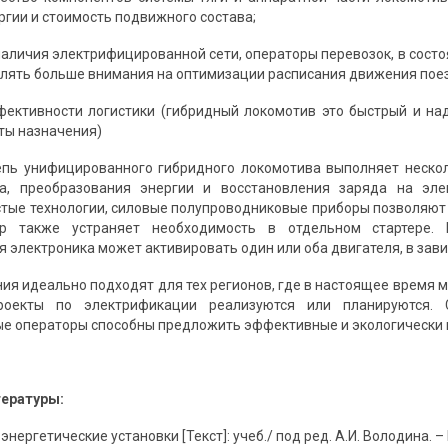
ргии и стоимость подвижного состава;
 наличия электрифицированной сети, операторы перевозок, в сос
елять больше внимания на оптимизации расписания движения пое
ективности логистики (гибридный локомотив это быстрый и на
ты назначения)
пь унифицированного гибридного локомотива выполняет нескол
ка, преобразования энергии и восстановления заряда на эл
стые технологии, силовые полупроводниковые приборы позволяют 
ор также устраняет необходимость в отдельном стартере.
я электроника может активировать один или оба двигателя, в зав
ия идеально подходят для тех регионов, где в настоящее время м
роекты по электрификации реализуются или планируются. 
 операторы способны предложить эффективные и экологически в
тературы:
нергетические установки [Текст]: учеб./ под ред. А.И. Володина. – 