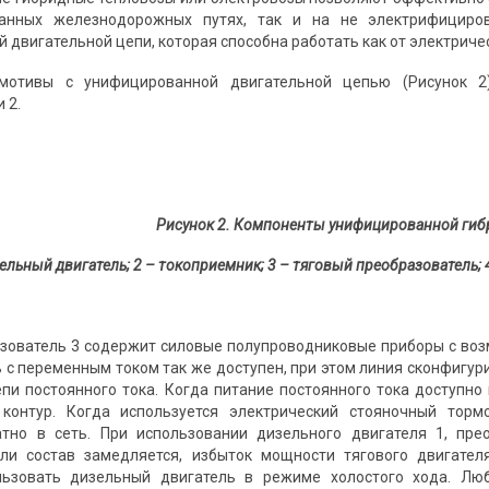
ванных железнодорожных путях, так и на не электрифицир
двигательной цепи, которая способна работать как от электричес
омотивы с унифицированной двигательной цепью (Рисунок 
 2.
Рисунок 2. Компоненты унифицированной гиб
зельный двигатель; 2 – токоприемник; 3 – тяговый преобразователь; 
зователь 3 содержит силовые полупроводниковые приборы с возм
 с переменным током так же доступен, при этом линия сконфигур
пи постоянного тока. Когда питание постоянного тока доступно 
контур. Когда используется электрический стояночный торм
атно в сеть. При использовании дизельного двигателя 1, пре
сли состав замедляется, избыток мощности тягового двигател
льзовать дизельный двигатель в режиме холостого хода. Л