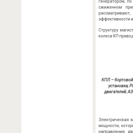
генератором, по
сжиженном при
рассматривают,
эффективности и
Структуру магис
колеса КП приво
КПЛ – бортовой
установка; Р
двигателей; А
Электрическая 
мощности, котор
направления дв