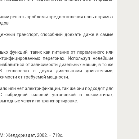
тоянии решать проблемы предоставления новых прямых
здов.
дежный транспорт, способный доехать даже в самые
ько функций, таких как питание от переменного или
ектрифицированных перегонах. Используя новейшие
избавиться от зависимости дизельных машин, в то же
 В тепловозах с двумя дизельными двигателями,
исимости от требуемой мощности.
ало или нет электрификации, так же они подходят для
С гибридной силовой установкой в локомотивах,
ыгодные услуги по транспортировке.
М.: Желдориздат, 2002. – 718с.