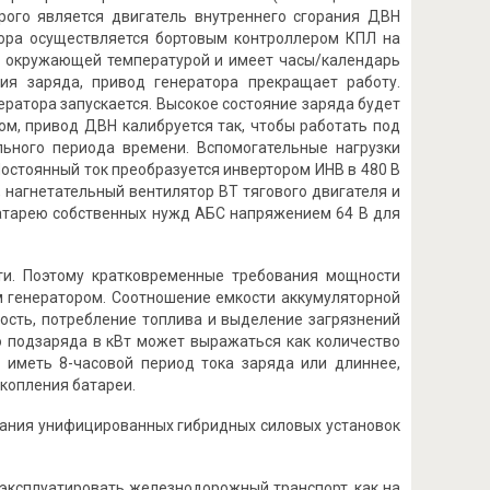
рого является двигатель внутреннего сгорания ДВН
атора осуществляется бортовым контроллером КПЛ на
, окружающей температурой и имеет часы/календарь
ия заряда, привод генератора прекращает работу.
ератора запускается. Высокое состояние заряда будет
м, привод ДВН калибруется так, чтобы работать под
ьного периода времени. Вспомогательные нагрузки
Постоянный ток преобразуется инвертором ИНВ в 480 В
 нагнетательный вентилятор ВТ тягового двигателя и
 батарею собственных нужд АБС напряжением 64 В для
ти. Поэтому кратковременные требования мощности
 генератором. Соотношение емкости аккумуляторной
ость, потребление топлива и выделение загрязнений
 подзаряда в кВт может выражаться как количество
ы иметь 8-часовой период тока заряда или длиннее,
копления батареи.
ытания унифицированных гибридных силовых установок
эксплуатировать железнодорожный транспорт, как на