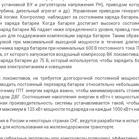
 установкой ВУ и регулятором напряжения РН), приводом кото
урбина; дизельный агрегат и др). Управление приводом генер
 логике. Контроллер наблюдает за состоянием заряда батареи
и заряда батареи. Когда батарея достигает высокого состоян
 заряд батареи АБ падает ниже определенного уровня, привод ген
ько для поддержания компенсации заряда батареи. Таким образо
рузкой при максимальной выходной мощности в течение длител
очника заряда батареи при номинальных 600 В постоянного тока. 
а, от которого запускается воздушный компрессор ВК локомотива,
заряда батареи до 75 В, который используется, чтобы зарядить
ния электропитанием и освещения.
 локомотивов, не требуется долгосрочной постоянной мощнос
водить постоянный перезаряд батареи относительно небольшим
точнику ГПТ энергии заряда важно, чтобы минимизировать стоим
дом ДВГ. Соотношение накопления энергии в кВтч с мощностью
ная производительность системы устанавливается такой, чтоб
максимум в 125 кВт мощности подзаряда на каждые 1000 кВтч на
мя в России и некоторых странах СНГ, ведутся разработки и исп
 для использования на железнодорожном транспорте.
 гибридные тепловозы или электровозы позволяют эффективно 