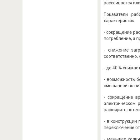
рассеивается или
Показатели ра
характеристик:
- сокращение ра
потребление, а п
- снижение заг
соответственно, 
- до 40 % снижае
- возможность б
смешанной по пи
- сокращение в
электрическом 
расширить потен
- в конструкции
переключение от 
- меньшее колич