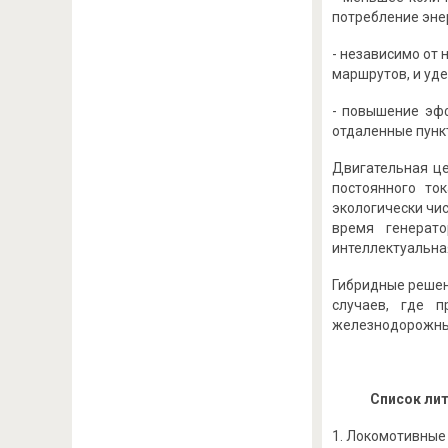
потребление эне
- независимо от
маршрутов, и уд
- повышение эфф
отдаленные пунк
Двигательная це
постоянного то
экологически чи
время генерат
интеллектуальна
Гибридные решен
случаев, где п
железнодорожные
Список ли
Локомотивные э