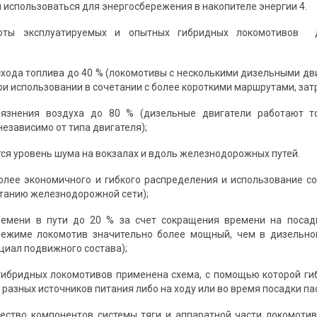
 использоваться для энергосбережения в накопителе энергии 4.
боты эксплуатируемых и опытных гибридных локомотивов д
схода топлива до 40 % (локомотивы с несколькими дизельными дв
ри использовании в сочетании с более короткими маршрутами, зат
рязнения воздуха до 80 % (дизельные двигатели работают 
независимо от типа двигателя);
тся уровень шума на вокзалах и вдоль железнодорожных путей.
олее экономичного и гибкого распределения и использование с
танию железнодорожной сети);
ремени в пути до 20 % за счет сокращения времени на посад
режиме локомотив значительно более мощный, чем в дизельном
циал подвижного состава);
 гибридных локомотивов применена схема, с помощью которой г
разных источников питания либо на ходу или во время посадки па
ество компонентов системы тяги и аппаратной части локомоти