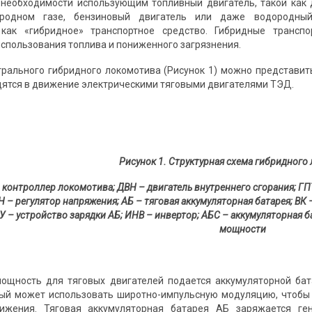
 необходимости использующим топливный двигатель, такой как д
родном газе, бензиновый двигатель или даже водородный 
 как «гибридное» транспортное средство. Гибридные транс
спользования топлива и пониженного загрязнения.
трального гибридного локомотива (Рисунок 1) можно представит
дятся в движение электрическими тяговыми двигателями ТЭД.
Рисунок 1. Структурная схема гибридного
 контроллер локомотива; ДВН – двигатель внутреннего сгорания; ГП
Н – регулятор напряжения; АБ – тяговая аккумуляторная батарея; В
ЗУ – устройство зарядки АБ; ИНВ – инвертор; АБС – аккумуляторная 
мощности
мощность для тяговых двигателей подается аккумуляторной ба
ый может использовать широтно-импульсную модуляцию, чтобы 
ижения. Тяговая аккумуляторная батарея АБ заряжается ге