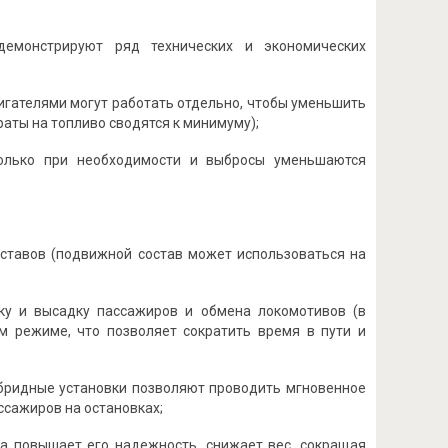
емонстрируют ряд технических и экономических
игателями могут работать отдельно, чтобы уменьшить
раты на топливо сводятся к минимуму);
только при необходимости и выбросы уменьшаются
оставов (подвижной состав может использоваться на
ку и высадку пассажиров и обмена локомотивов (в
 режиме, что позволяет сократить время в пути и
ибридные установки позволяют проводить мгновенное
ссажиров на остановках;
ва повышает его надежность, снижает вес, сокращая