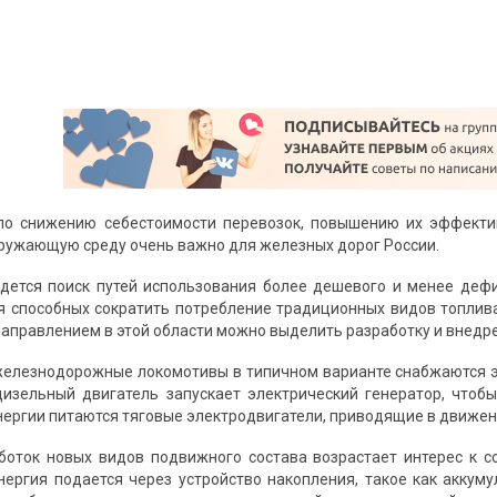
по снижению себестоимости перевозок, повышению их эффектив
кружающую среду очень важно для железных дорог России.
дется поиск путей использования более дешевого и менее дефи
я способных сократить потребление традиционных видов топлива
аправлением в этой области можно выделить разработку и внедр
елезнодорожные локомотивы в типичном варианте снабжаются э
дизельный двигатель запускает электрический генератор, чтоб
нергии питаются тяговые электродвигатели, приводящие в движен
боток новых видов подвижного состава возрастает интерес к 
нергия подается через устройство накопления, такое как аккум