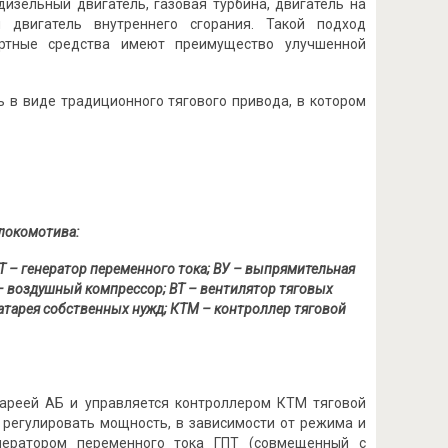
изельный двигатель, газовая турбина, двигатель на
двигатель внутреннего сгорания. Такой подход
портные средства имеют преимущество улучшенной
ь в виде традиционного тягового привода, в котором
 локомотива:
Т – генератор переменного тока; ВУ – выпрямительная
К – воздушный компрессор; ВТ – вентилятор тяговых
батарея собственных нужд; КТМ – контроллер тяговой
тареей АБ и управляется контроллером КТМ тяговой
регулировать мощность, в зависимости от режима и
нератором переменного тока ГПТ (совмещенный с