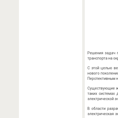
Решения задач 
транспорта на о
С этой целью ве
нового поколени
Перспективным н
Существующие ж
таких системах 
электрической э
В области разра
электрическая э