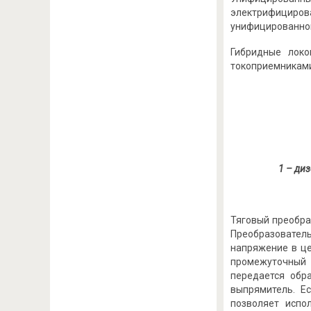
электрифициро
унифицированной 
Гибридные лок
токоприемниками
1 – ди
Тяговый преобра
Преобразователь
напряжение в це
промежуточный 
передается обр
выпрямитель. Е
позволяет испо