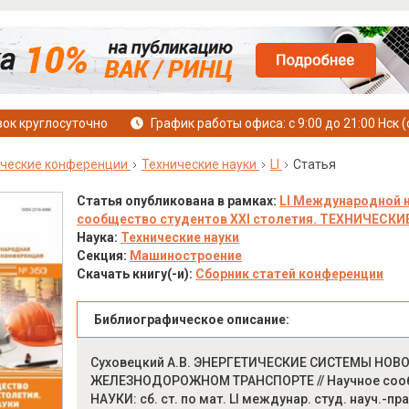
ок круглосуточно
График работы офиса: с 9:00 до 21:00 Нск (
ческие конференции
Технические науки
LI
Статья
Статья опубликована в рамках:
LI Международной 
сообщество студентов XXI столетия. ТЕХНИЧЕСКИЕ Н
Наука:
Технические науки
Секция:
Машиностроение
Скачать книгу(-и):
Сборник статей конференции
Библиографическое описание:
Суховецкий А.В. ЭНЕРГЕТИЧЕСКИЕ СИСТЕМЫ НО
ЖЕЛЕЗНОДОРОЖНОМ ТРАНСПОРТЕ // Научное сообщ
НАУКИ: сб. ст. по мат. LI междунар. студ. науч.-пра