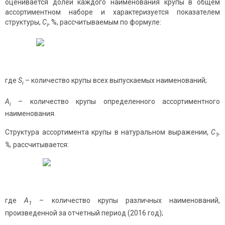
оценивается долей каждого наименования крупы в общем
ассортиментном наборе и характеризуется показателем
структуры,
С
, %, рассчитываемым по формуле:
i
где
S
– количество крупы всех выпускаемых наименований;
i
A
– количество крупы определенного ассортиментного
i
наименования.
Структура ассортимента крупы в натуральном выражении,
C
,
1
%,
рассчитывается:
где
A
– количество крупы различных наименований,
1
произведенной за отчетный период (2016 год);