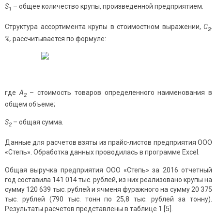
S
– общее количество крупы, произведенной предприятием.
1
Структура ассортимента крупы в стоимостном выражении,
C
,
2
%,
рассчитывается по формуле:
где
A
– стоимость товаров определенного наименования в
2
общем объеме;
S
– общая сумма.
2
Данные для расчетов взяты из прайс-листов предприятия ООО
«Степь». Обработка данных проводилась в программе Excel.
Общая выручка предприятия ООО «Степь» за 2016 отчетный
год составила 141 014 тыс. рублей, из них реализовано крупы на
сумму 120 639 тыс. рублей и ячменя фуражного на сумму 20 375
тыс. рублей (790 тыс. тонн по 25,8 тыс. рублей за тонну).
Результаты расчетов представлены в таблице 1 [5].