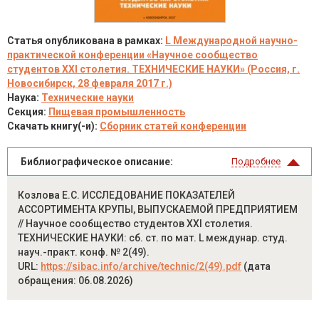
Статья опубликована в рамках:
L Международной научно-
практической конференции «Научное сообщество
студентов XXI столетия. ТЕХНИЧЕСКИЕ НАУКИ» (Россия, г.
Новосибирск, 28 февраля 2017 г.)
Наука:
Технические науки
Секция:
Пищевая промышленность
Скачать книгу(-и):
Сборник статей конференции
Библиографическое описание:
Подробнее
Козлова Е.С. ИССЛЕДОВАНИЕ ПОКАЗАТЕЛЕЙ
АССОРТИМЕНТА КРУПЫ, ВЫПУСКАЕМОЙ ПРЕДПРИЯТИЕМ
// Научное сообщество студентов XXI столетия.
ТЕХНИЧЕСКИЕ НАУКИ: сб. ст. по мат. L междунар. студ.
науч.-практ. конф. № 2(49).
URL:
https://sibac.info/archive/technic/2(49).pdf
(дата
обращения: 06.08.2026)