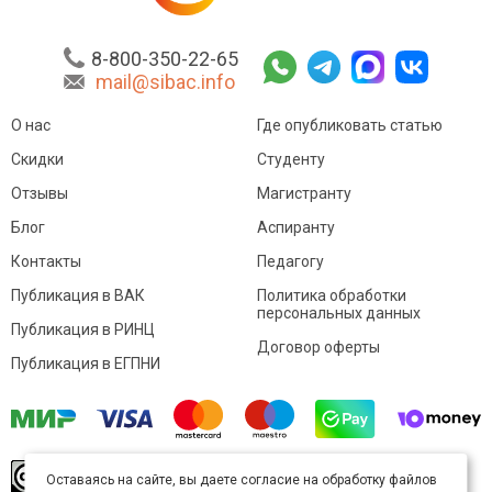
8-800-350-22-65
mail@sibac.info
О нас
Где опубликовать статью
Скидки
Студенту
Отзывы
Магистранту
Блог
Аспиранту
Контакты
Педагогу
Публикация в ВАК
Политика обработки
персональных данных
Публикация в РИНЦ
Договор оферты
Публикация в ЕГПНИ
© Sibac.info 2026. Все права защищены.
Это
Оставаясь на сайте, вы даете согласие на обработку файлов
произведение доступно по
лицензии Creative