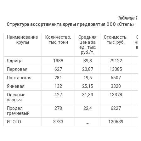
Таблица 1
Структура ассортимента крупы предприятия
ООО «Степь»
Наименование
Количество,
Средняя
Стоимость,
Ст
крупы
тыс. тонн
цена за
тыс. руб.
на
ед., тыс.
вы
руб./т.
Ядрица
1988
39,8
79122
Перловая
627
20,87
13085
Полтавская
281
19,6
5507
Ячневая
132
25,15
3320
Овсяные
427
31,33
13378
хлопья
Продел
278
22,4
6227
гречневый
ИТОГО
3733
_
120639